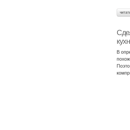
читат
Сде
кух
В опр
похож
Поэто
компр