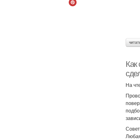
читат
Как 
сде
На чт
Прово
повер
подбо
завис
Совет
Любая