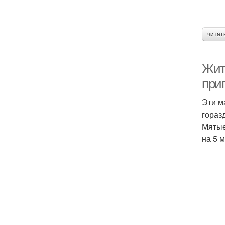
читат
Жит
приг
Эти м
гораз
Мятые
на 5 