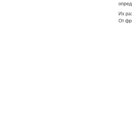
опред
Их ра
От фр