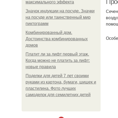
Прое
максимального эффекта
Сечен
Значок индукции на посуде. Значки
возду
на посуде или таинственный мир
помощ
пиктограмм
Комбинированный дом.
Особе
Достоинства комбинированных
домов
Платит ли за лифт первый этаж.
Когда можно не платить за лифт:
новые правила
Поделки для детей 7 лет своими
руками из картона, бумаги, шишек и
пластилина. Фото лучших
самоделок для семилетних детей