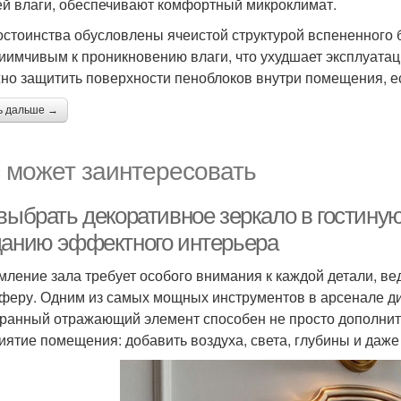
й влаги, обеспечивают комфортный микроклимат.
остоинства обусловлены ячеистой структурой вспененного б
иимчивым к проникновению влаги, что ухудшает эксплуата
но защитить поверхности пеноблоков внутри помещения, ес
ь дальше →
 может заинтересовать
выбрать декоративное зеркало в гостиную
данию эффектного интерьера
ление зала требует особого внимания к каждой детали, ве
феру. Одним из самых мощных инструментов в арсенале ди
ранный отражающий элемент способен не просто дополнить
иятие помещения: добавить воздуха, света, глубины и даже