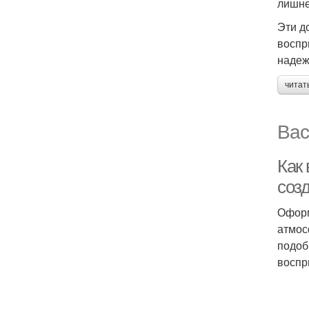
лишне
Эти д
воспр
надеж
читат
Вас
Как 
соз
Оформ
атмос
подоб
воспр