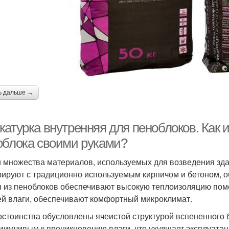
ь дальше →
катурка внутренняя для пеноблоков. Как 
облока своими руками?
 множества материалов, используемых для возведения зда
рируют с традиционно используемым кирпичом и бетоном, 
 из пеноблоков обеспечивают высокую теплоизоляцию пом
й влаги, обеспечивают комфортный микроклимат.
остоинства обусловлены ячеистой структурой вспененного б
иимчивым к проникновению влаги, что ухудшает эксплуата