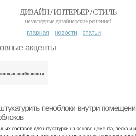
ДИЗАЙН / ИНТЕРЬЕР / СТИЛЬ
незаурядные дизайнерские решения!
главная
новости
статьи
овные акценты
новные особенности
 штукатурить пеноблоки внутри помещени
облоков
чных составов для штукатурки на основе цемента, песка и и
иала пеноблоков, именно поэтому в оштукатуривании пено