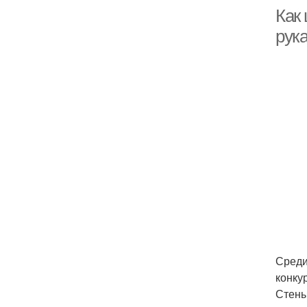
Как
рук
Среди
конку
Стены