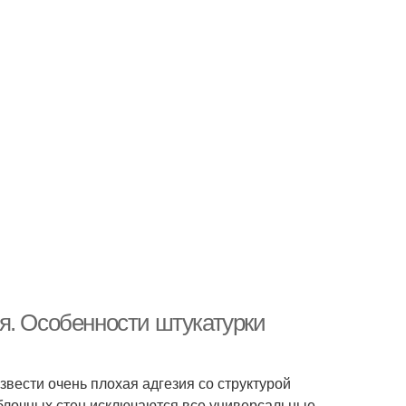
я. Особенности штукатурки
звести очень плохая адгезия со структурой
блочных стен исключаются все универсальные