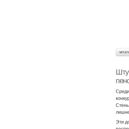
читат
Шту
пен
Среди
конку
Стены
лишне
Эти д
воспр