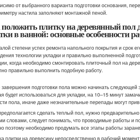
исимо от выбранного варианта подготовки основания, перед
риметру настила заполняют монтажной пеной.
 положить плитку на деревянный пол 
тки в ванной: основные особенности р
алой степени успех ремонта напольного покрытия и срок ег
дения технологии укладки и правильно выполненной подгот
ции, когда необходимо смонтировать плиточный пол на дерев
пно правильно выполнить подобную работу.
 завершения подготовки пола можно начинать следующей эт
ая будет использоваться для укладки, на 10–15 минут замач
сти пола, иначе даже незначительные перепады могут прив
предполагается сделать теплый пол, нужно предварительно 
ми словами, следует понимать, что проводимые работы и п
о поэтому необходимо продумать все этапы работы заране
ка плитки на древесину непосредственно в рабочий момент