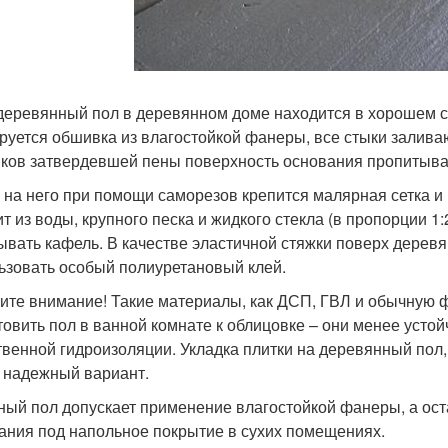
деревянный пол в деревянном доме находится в хорошем с
руется обшивка из влагостойкой фанеры, все стыки залива
ков затвердевшей пены поверхность основания пропитыва
 на него при помощи саморезов крепится малярная сетка и 
ит из воды, крупного песка и жидкого стекла (в пропорции 
ывать кафель. В качестве эластичной стяжки поверх деревя
ьзовать особый полиуретановый клей.
ите внимание! Такие материалы, как ДСП, ГВЛ и обычную 
товить пол в ванной комнате к облицовке – они менее усто
твенной гидроизоляции. Укладка плитки на деревянный пол,
 надежный вариант.
ный пол допускает применение влагостойкой фанеры, а ос
ания под напольное покрытие в сухих помещениях.