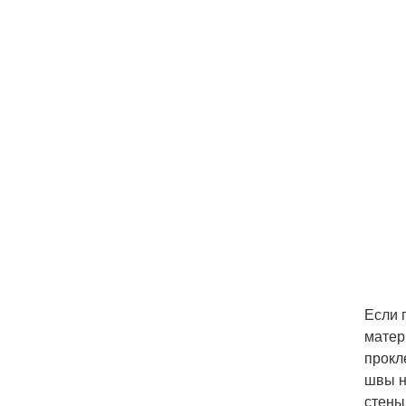
Если 
матер
прокл
швы н
стены