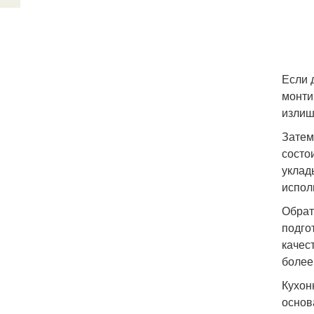
Если 
монти
излиш
Затем
состо
уклад
испол
Обрат
подго
качес
более
Кухон
основ