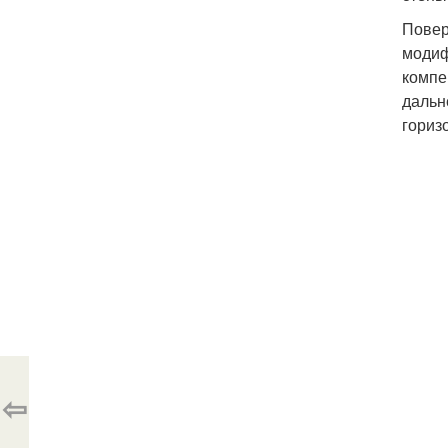
Повер
модиф
компе
дальн
гориз
⇦