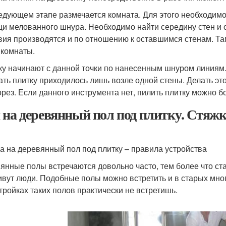
едующем этапе размечается комната. Для этого необходимо 
и мелованного шнура. Необходимо найти середину стен и 
вия производятся и по отношению к оставшимся стенам. Там
 комнаты.
ку начинают с данной точки по нанесенным шнуром линиям
ать плитку приходилось лишь возле одной стены. Делать э
орез. Если данного инструмента нет, пилить плитку можно б
 на деревянный пол под плитку. Стяжк
а на деревянный пол под плитку – правила устройства
янные полы встречаются довольно часто, тем более что ста
ивут люди. Подобные полы можно встретить и в старых мн
тройках таких полов практически не встретишь.