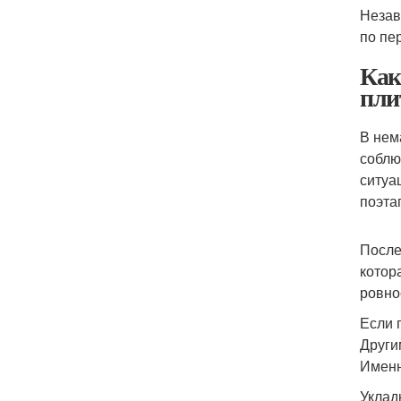
Незав
по пе
Как
пли
В нем
соблю
ситуа
поэта
После
котор
ровно
Если 
Други
Именн
Уклад