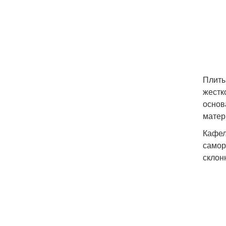
Плиты
жестк
основ
матер
Кафел
самор
склон