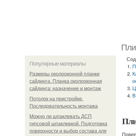
Пли
Сод
Популярные материалы
П
К
Размеры околооконной планки
о
сайдинга. Планка околооконная
Ц
сайдинга: назначение и монтаж
В
Потолок на пристройке.
Последовательность монтажа
Можно ли шпаклевать ДСП
Пли
гипсовой шпаклевкой. Подготовка
поверхности и выбор состава для
Повер