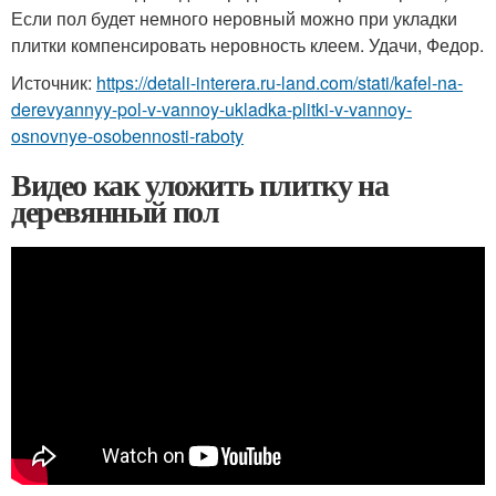
Если пол будет немного неровный можно при укладки
плитки компенсировать неровность клеем. Удачи, Федор.
Источник:
https://detali-interera.ru-land.com/stati/kafel-na-
derevyannyy-pol-v-vannoy-ukladka-plitki-v-vannoy-
osnovnye-osobennosti-raboty
Видео как уложить плитку на
деревянный пол