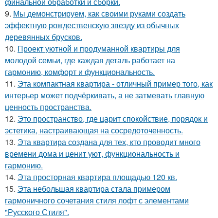
финальной обработки и сборки.
9.
Мы демонстрируем, как своими руками создать
эффектную рождественскую звезду из обычных
деревянных брусков.
10.
Проект уютной и продуманной квартиры для
молодой семьи, где каждая деталь работает на
гармонию, комфорт и функциональность.
11.
Эта компактная квартира - отличный пример того, как
интерьер может подчёркивать, а не затмевать главную
ценность пространства.
12.
Это пространство, где царит спокойствие, порядок и
эстетика, настраивающая на сосредоточенность.
13.
Эта квартира создана для тех, кто проводит много
времени дома и ценит уют, функциональность и
гармонию.
14.
Эта просторная квартира площадью 120 кв.
15.
Эта небольшая квартира стала примером
гармоничного сочетания стиля лофт с элементами
"Русского Стиля".