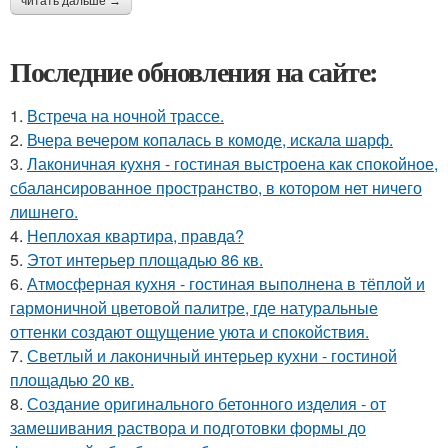
читать дальше →
Последние обновления на сайте:
1.
Встреча на ночной трассе.
2.
Вчера вечером копалась в комоде, искала шарф.
3.
Лаконичная кухня - гостиная выстроена как спокойное,
сбалансированное пространство, в котором нет ничего
лишнего.
4.
Неплохая квартира, правда?
5.
Этот интерьер площадью 86 кв.
6.
Атмосферная кухня - гостиная выполнена в тёплой и
гармоничной цветовой палитре, где натуральные
оттенки создают ощущение уюта и спокойствия.
7.
Светлый и лаконичный интерьер кухни - гостиной
площадью 20 кв.
8.
Создание оригинального бетонного изделия - от
замешивания раствора и подготовки формы до