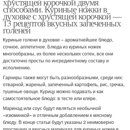
хрустящей корочкой двумя
способами. Куриные ножки в
духовке с хрустящей корочкой —
13 рецептов вкусных запеченных
голеней
Куриные голени в духовке – ароматнейшее блюдо,
сочное, аппетитное. Блюда из куриных ножек
многообразны, их более нескольких сотен, все они
достаточно просты по ингредиентному составу и
исполнению.
Гарниры также могут быть разнообразными, среди них:
отварной, жареный, запеченный картофель, рис, гречка,
тушеные овощи. Курицу можно подавать и как
самостоятельное блюдо: в тесте или кляре.
Маринад или соус будут являться необычной
«изюминкой» и отличным добавлением к мясному
блюду. В конце статьи будут указаны 2 неимоверно
простецких и вкусных маринада для куриных ножек в