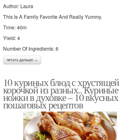
Author: Laura
This Is A Family Favorite And Really Yummy.
Time: 40m
Yield: 4
Number Of Ingredients: 6
читать дальше →
10 куриных блюд с хрустящей
корочкой из разных.. Куриные
ножки в духовке – 10 вкусных
пошаговых рецептов