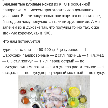
Знаменитые куриные ножки из KFC в особенной
панировке. Мы можем приготовить их в домашних
условиях. В сети закусочных они жарятся во фритюре,
благодаря чему получаются такими хрустящими. А мы
запечем их в духовке так, что получим точно такую же
звонкую корочку, как в КФС.
Что нам потребуется
куриные голени — 450-500 г;яйцо куриное — 1
шт.;сухари панировочные — 2 ст.л.;горчица — 1 ч.л.;мед
— 0,5 ст.л.;кетчуп — 1 ч.л.;перец острый — по
вкусу;паприка молотая — 1 ч.л.;масло растительное — 1
ст.л.;соль — по вкусу;перец черный молотый — по вкусу.