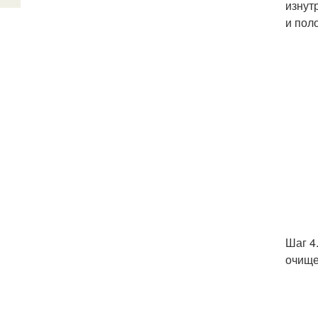
изнут
и пол
Шаг 4
очище