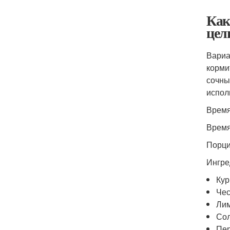
Как
цел
Вариа
корми
сочны
испол
Время
Время
Порци
Ингре
Кур
Чес
Лим
Сол
Пер