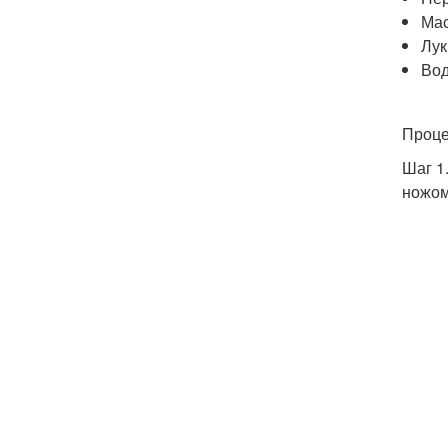
Мас
Лук
Вод
Проце
Шаг 1
ножом