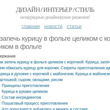
ДИЗАЙН / ИНТЕРЬЕР / СТИЛЬ
незаурядные дизайнерские решения!
главная
новости
статьи
 запечь курицу в фольге целиком с к
иком в фольге
ержание
ак запечь курицу в фольге целиком с корочкой. Курица, зап
ем обмазать курицу для корочки. Секреты приготовления и
урица в духовке с корочкой с майонезом. Курица в майонезе
артошкой, сыром, овощами, рисом
Принципы приготовления
Курица в рукаве целиком
Состав ингредиентов
Пошаговый процесс приготовления
Что допускается добавлять и менять в составе