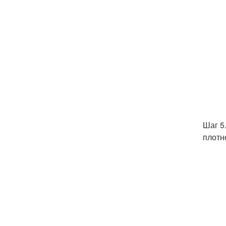
Шаг 5
плотн