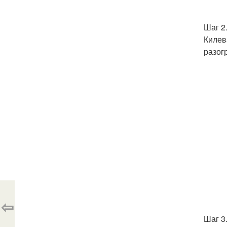
Шаг 2
Килев
разог
⇦
Шаг 3