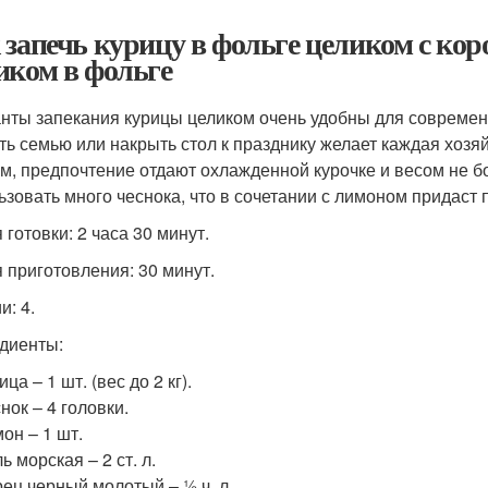
 запечь курицу в фольге целиком с кор
иком в фольге
нты запекания курицы целиком очень удобны для современ
ть семью или накрыть стол к празднику желает каждая хозяй
м, предпочтение отдают охлажденной курочке и весом не бо
ьзовать много чеснока, что в сочетании с лимоном придаст 
 готовки: 2 часа 30 минут.
 приготовления: 30 минут.
и: 4.
диенты:
ица – 1 шт. (вес до 2 кг).
нок – 4 головки.
он – 1 шт.
ь морская – 2 ст. л.
ец черный молотый – ½ ч. л.