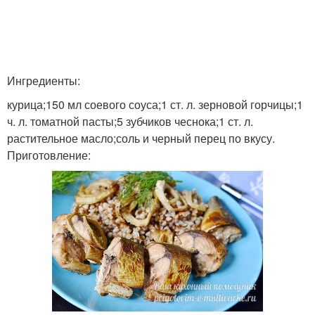
Голени в духовке
Голень в духовке
Ингредиенты:
курица;150 мл соевого соуса;1 ст. л. зерновой горчицы;1
Корочка в медово-
ч. л. томатной пасты;5 зубчиков чеснока;1 ст. л.
Филе в духовке
горчичном соусе
растительное масло;соль и черный перец по вкусу.
Приготовление:
Травы в духовке
Подушка в духовке
Сыр в духовке
Корочки на сковороде