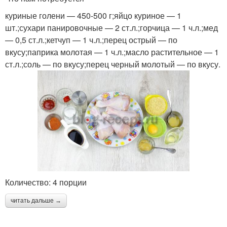
куриные голени — 450-500 г;яйцо куриное — 1
шт.;сухари панировочные — 2 ст.л.;горчица — 1 ч.л.;мед
— 0,5 ст.л.;кетчуп — 1 ч.л.;перец острый — по
вкусу;паприка молотая — 1 ч.л.;масло растительное — 1
ст.л.;соль — по вкусу;перец черный молотый — по вкусу.
Количество: 4 порции
читать дальше →