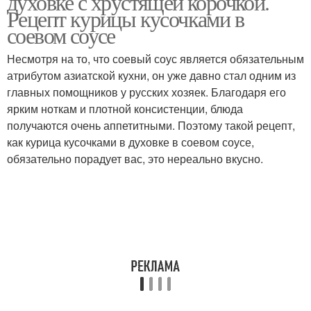
духовке с хрустящей корочкой.
Рецепт курицы кусочками в
соевом соусе
Несмотря на то, что соевый соус является обязательным
Соус в духовке
Помидоры в духовке
атрибутом азиатской кухни, он уже давно стал одним из
главных помощников у русских хозяек. Благодаря его
ярким ноткам и плотной консистенции, блюда
получаются очень аппетитными. Поэтому такой рецепт,
Корочка на соли
Корочка в рукаве
как курица кусочками в духовке в соевом соусе,
обязательно порадует вас, это нереально вкусно.
Курица с красивой
Корочки в духовке
корочкой
Соус для золотистой
Ножки в духовке
корочки