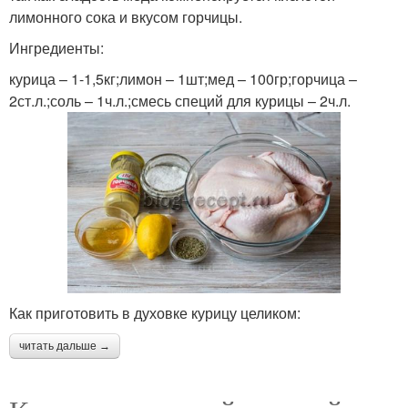
лимонного сока и вкусом горчицы.
Ингредиенты:
курица – 1-1,5кг;лимон – 1шт;мед – 100гр;горчица –
2ст.л.;соль – 1ч.л.;смесь специй для курицы – 2ч.л.
Как приготовить в духовке курицу целиком:
читать дальше →