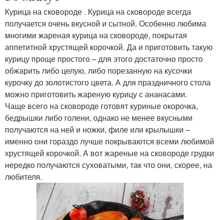
Курица на сковороде . Курица на сковороде всегда
Окорочка в духовке
Корочка в фольге
получается очень вкусной и сытной. Особенно любима
многими жареная курица на сковороде, покрытая
аппетитной хрустящей корочкой. Да и приготовить такую
курицу проще простого – для этого достаточно просто
обжарить либо целую, либо порезанную на кусочки
Курочка в духовке
Куриная корочка
курочку до золотистого цвета. А для праздничного стола
можно приготовить жареную курицу с ананасами.
Чаще всего на сковороде готовят куриные окорочка,
бедрышки либо голени, однако не менее вкусными
Золотистая корочка
получаются на ней и ножки, филе или крылышки –
именно они гораздо лучше покрываются всеми любимой
хрустящей корочкой. А вот жареные на сковороде грудки
нередко получаются суховатыми, так что они, скорее, на
любителя.