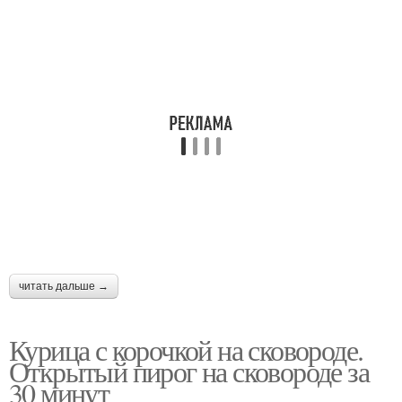
Корочка на куриных
Корочки при запекании
ножках
Ножки с румяной
Гриль в духовке
корочкой
Утки в духовке
Корочка с картошкой
читать дальше →
Курица с корочкой на сковороде.
Ножки с корочкой
Майонез в духовке
Открытый пирог на сковороде за
30 минут