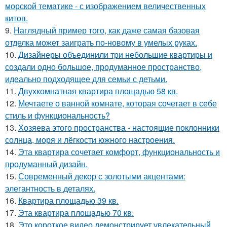
морской тематике - с изображением величественных
китов.
9.
Наглядный пример того, как даже самая базовая
отделка может заиграть по-новому в умелых руках.
10.
Дизайнеры объединили три небольшие квартиры и
создали одно большое, продуманное пространство,
идеально подходящее для семьи с детьми.
11.
Двухкомнатная квартира площадью 58 кв.
12.
Мечтаете о ванной комнате, которая сочетает в себе
стиль и функциональность?
13.
Хозяева этого пространства - настоящие поклонники
солнца, моря и лёгкости южного настроения.
14.
Эта квартира сочетает комфорт, функциональность и
продуманный дизайн.
15.
Современный декор с золотыми акцентами:
элегантность в деталях.
16.
Квартира площадью 39 кв.
17.
Эта квартира площадью 70 кв.
18.
Это короткое видео демонстрирует увлекательный