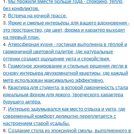
1.
Мы прожили вместе больше года - спокойно, тепло,
без конфликтов.
2.
Встреча на ночной трассе.
3.
Яркие и смелые интерьеры для вашего вдохновения -
это пространство, где цвет, форма и характер выходят
на первый план.
4.
Атмосферная кухня - гостиная выполнена в тёплой и
гармоничной цветовой палитре, где натуральные
оттенки создают ощущение уюта и спокойствия.
5.
Грамотное зонирование и стильные решения легли в
основу интерьера двухкомнатной квартиры, где каждый
метр использован максимально эффективно.
6.
Квартира для студента, в которой лаконичность стала
идеальным фоном для яркого, творческого характера
будущего актёра.
7.
Интерьер задумывался как место отдыха и уюта, где
современный комфорт деликатно переплетается с
настроением старой усадьбы.
8.
Создание стола из эпоксидной смолы, выполненного в