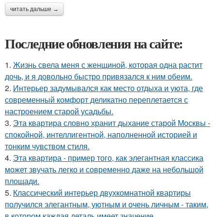
читать дальше →
Последние обновления на сайте:
1.
Жизнь свела меня с женщиной, которая одна растит
дочь, и я довольно быстро привязался к ним обеим.
2.
Интерьер задумывался как место отдыха и уюта, где
современный комфорт деликатно переплетается с
настроением старой усадьбы.
3.
Эта квартира словно хранит дыхание старой Москвы -
спокойной, интеллигентной, наполненной историей и
тонким чувством стиля.
4.
Эта квартира - пример того, как элегантная классика
может звучать легко и современно даже на небольшой
площади.
5.
Классический интерьер двухкомнатной квартиры
получился элегантным, уютным и очень личным - таким,
в котором каждая деталь имеет значение.