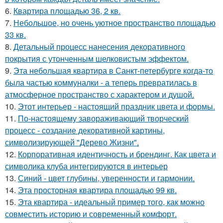
6.
Квартира площадью 36, 2 кв.
7.
Небольшое, но очень уютное пространство площадью
33 кв.
8.
Детальный процесс нанесения декоративного
покрытия с утонченным шелковистым эффектом.
9.
Эта небольшая квартира в Санкт-петербурге когда-то
была частью коммуналки - а теперь превратилась в
атмосферное пространство с характером и душой.
10.
Этот интерьер - настоящий праздник цвета и формы.
11.
По-настоящему завораживающий творческий
процесс - создание декоративной картины,
символизирующей "Дерево Жизни".
12.
Корпоративная идентичность и брендинг. Как цвета и
символика клуба интегрируются в интерьер
13.
Синий - цвет глубины, уверенности и гармонии.
14.
Эта просторная квартира площадью 99 кв.
15.
Эта квартира - идеальный пример того, как можно
совместить историю и современный комфорт.