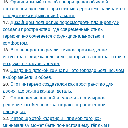
16.
Оригинальный способ превращения обычной
стеклянной бутылки в практичный держатель начинается
с подготовки и фиксации бутылки.
17.
Дизайнеры полностью пересмотрели планировку и
создали пространство, где современный стиль
гармонично сочетается с функциональностью и
комфортом.
18.
Это невероятно реалистичное произведение
искусства в виде капель воды, которые словно застыли в
воздухе, не касаясь земли.
19.
Создание детской комнаты - это гораздо больше, чем
выбор мебели и обоев.
20.
Этот интерьер создавался как пространство для
двоих, где важна каждая деталь.
21.
Совмещение ванной и туалета - популярное
решение, особенно в квартирах с ограниченной
площадью.
22.
Интерьер этой квартиры - пример того, как
минимализм может быть по-настоящему тёплым и