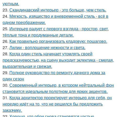
уютным.
23.
Скандинавский интерьер - это больше, чем стиль.
24.
Мягкость, изящество и вневременной стиль - всё в
одном преображении.
25.
Интерьер радует с первого взгляда - простор, свет,
тёплые тона и продуманные детали.
26.
Как правильно организовать кладовую: пошагово.
27.
Лилии - воплощение нежности и света.
28.
Когда один стиль начинает утомлять своей
предсказуемостью, на сцену выходит эклектика - смелая,
выразительная и свежая.
29.
Полное руководство по ремонту дачного дома за
один сезон
30.
Современный интерьер, в котором нейтральный фон
становится идеальным полотном для ярких акцентов.
31.
Когда архитектор проектирует интерьер для себя, он
нередко идёт на то, что не решился бы предложить
заказчику.
32.
Хорошо, что обои снова становятся частью