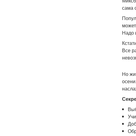
Миксб
сама 
Попул
может
Надо 
Кстат
Все р
невоз
Но жи
осени
насла
Секре
Выб
Учи
Доб
Обр