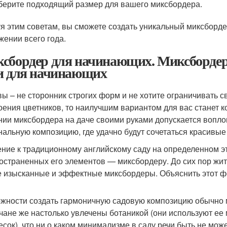
ерите подходящий размер для вашего миксбордера.
я этим советам, вы сможете создать уникальный миксбордер
жении всего года.
сбордер для начинающих. Миксбордер
и для начинающих
вы – не сторонник строгих форм и не хотите ограничивать
оения цветников, то наилучшим вариантом для вас станет 
нии миксбордера на даче своими руками допускается вопло
нальную композицию, где удачно будут сочетаться красивые
ение к традиционному английскому саду на определенном эт
остраненных его элементов — миксбордеру. До сих пор жит
 изысканные и эффектные миксбордеры. Объяснить этот ф
жности создать гармоничную садовую композицию обычно 
чане же настолько увлечены ботаникой (они используют ее
есок), что ни о каком минимализме в саду речи быть не м