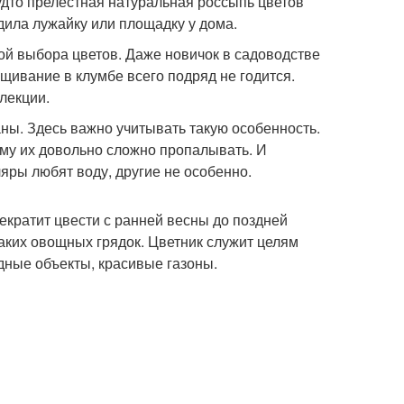
удто прелестная натуральная россыпь цветов
дила лужайку или площадку у дома.
ой выбора цветов. Даже новичок в садоводстве
щивание в клумбе всего подряд не годится.
лекции.
аны. Здесь важно учитывать такую особенность.
ому их довольно сложно пропалывать. И
ры любят воду, другие не особенно.
екратит цвести с ранней весны до поздней
каких овощных грядок. Цветник служит целям
одные объекты, красивые газоны.