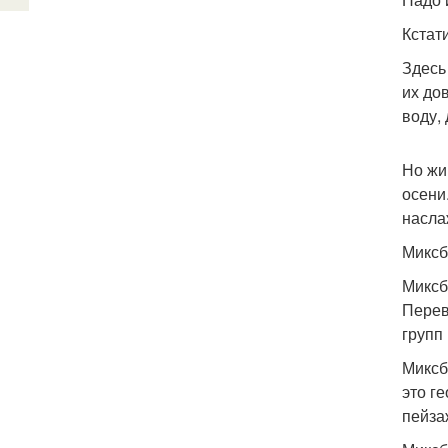
Кстат
Здесь
их до
воду,
Но жи
осени
насла
Миксб
Миксб
Перев
групп
Миксб
это г
пейза