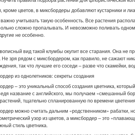
и, кроме цветов, в миксбордеры добавляют кустарники и ли
 важно учитывать такую особенность. Все растения распола
вольно сложно пропалывать. И невозможно поливать одном
 другие не особенно.
вописный вид такой клумбы окупит все старания. Она не пр
. Не зря рядом с миксбордером, как правило, не сажают ни
ждения, так что лучшие его соседи – разве что скамейки, в
ордер из однолетников: секреты создания
ордер – это уникальный способ создания цветника, который
едя название с английского, мы получаем «смешанный бор
 растений, тщательно спланированную по времени цветения
ордер можно считать дальним «родственником» рабатки, н
еометрический узор из цветов, а миксбордер – это «плаваю
жный стиль цветника.