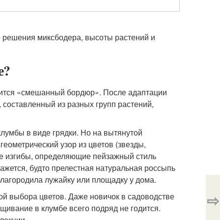
о решения миксбодера, высоты растений и
е?
учится «смешанный бордюр». После адаптации
 составленный из разных групп растений,
лумбы в виде грядки. Но на вытянутой
геометрический узор из цветов (звезды,
ие изгибы, определяющие пейзажный стиль
кажется, будто прелестная натуральная россыпь
благородила лужайку или площадку у дома.
⇨
ой выбора цветов. Даже новичок в садоводстве
щивание в клумбе всего подряд не годится.
лекции.