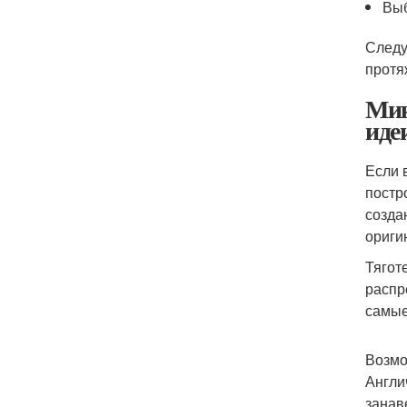
Выб
Следу
протя
Мик
иде
Если 
постр
созда
ориги
Тягот
распр
самые
Возмо
Англи
занав