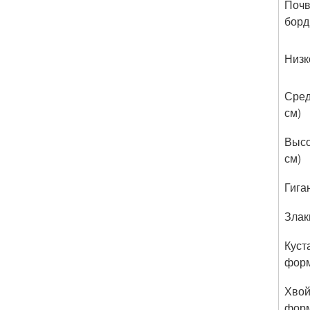
Почв
борд
Низк
Сред
см)
Высо
см)
Гига
Злак
Куст
форм
Хвой
форм