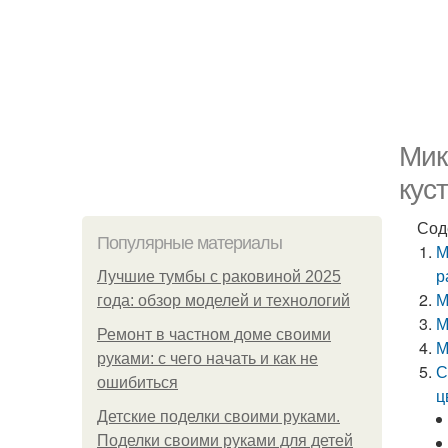
Мик
кус
Сод
Популярные материалы
М
р
Лучшие тумбы с раковиной 2025
М
года: обзор моделей и технологий
М
Ремонт в частном доме своими
М
руками: с чего начать и как не
С
ошибиться
ц
Детские поделки своими руками.
Поделки своими руками для детей