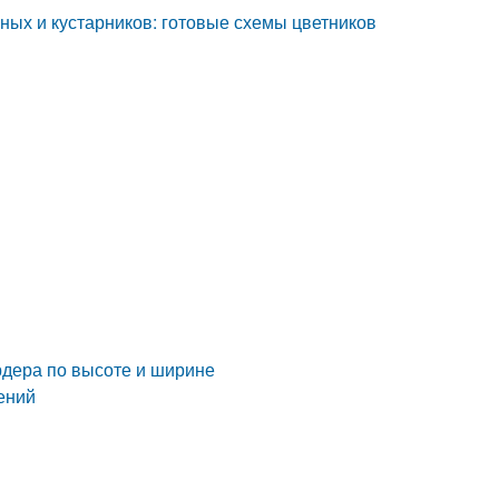
ных и кустарников: готовые схемы цветников
р
рдера по высоте и ширине
ений