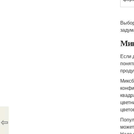
Выбор
задум
Мик
Если 
понят
проду
Миксб
конфи
квадр
цветн
цвето
⇦
Попул
может
Надо 