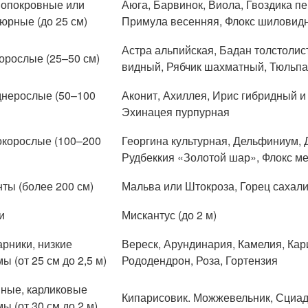
опокровные или
Аюга, Барвинок, Виола, Гвоздика п
юрные (до 25 см)
Примула весенняя, Флокс шиловид
Астра альпийская, Бадан толстолис
орослые (25–50 см)
видный, Рябчик шахматный, Тюльпа
нерослые (50–100
Аконит, Ахиллея, Ирис гибридный и
Эхинацея пурпурная
корослые (100–200
Георгина культурная, Дельфиниум, 
Рудбеккия «Золотой шар», Флокс м
нты (более 200 см)
Мальва или Штокроза, Горец сахалин
и
Мискантус (до 2 м)
арники, низкие
Вереск, Арундинария, Камелия, Кар
ы (от 25 см до 2,5 м)
Рододендрон, Роза, Гортензия
ные, карликовые
Кипарисовик. Можжевельник, Сциад
ы (от 30 см до 2 м)