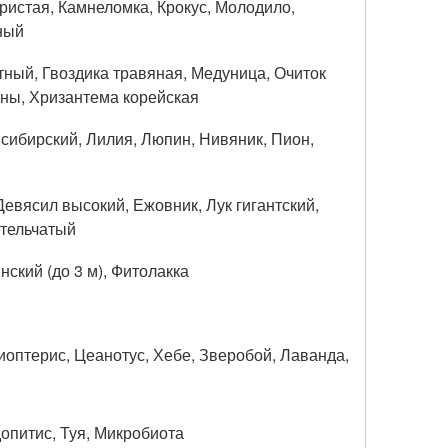
еристая, Камнеломка, Крокус, Молодило,
ный
тный, Гвоздика травяная, Медуница, Очиток
ны, Хризантема корейская
 сибирский, Лилия, Люпин, Нивяник, Пион,
Девясил высокий, Ежовник, Лук гигантский,
етельчатый
ский (до 3 м), Фитолакка
иоптерис, Цеанотус, Хебе, Зверобой, Лаванда,
опитис, Туя, Микробиота