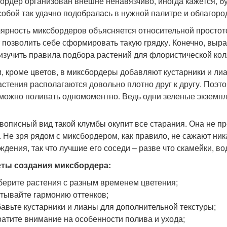
ордер организован внешне ненавязчиво, иногда кажется, б
собой так удачно подобралась в нужной палитре и облагоро
ярность миксбордеров объясняется относительной простот
 позволить себе сформировать такую грядку. Конечно, выра
изучить правила подбора растений для флористической кол
и, кроме цветов, в миксбордеры добавляют кустарники и ли
астения располагаются довольно плотно друг к другу. Поэт
можно поливать одномоментно. Ведь одни зеленые экземпля
вописный вид такой клумбы окупит все старания. Она не пр
. Не зря рядом с миксбордером, как правило, не сажают ни
ждения, так что лучшие его соседи – разве что скамейки, в
ты создания миксбордера:
ерите растения с разным временем цветения;
тывайте гармонию оттенков;
авьте кустарники и лианы для дополнительной текстуры;
атите внимание на особенности полива и ухода;