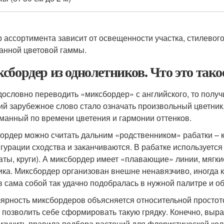
 ассортимента зависит от освещенности участка, стилевог
анной цветовой гаммы.
сбордер из однолетников. Что это тако
дословно переводить «миксбордер» с английского, то пол
ий зарубежное слово стало означать произвольный цветник,
манный по времени цветения и гармонии оттенков.
ордер можно считать дальним «родственником» рабатки – к
гурации сходства и заканчиваются. В рабатке используется 
аты, круги). А миксбордер имеет «плавающие» линии, мягк
ика. Миксбордер организован внешне ненавязчиво, иногда 
в сама собой так удачно подобралась в нужной палитре и о
ярность миксбордеров объясняется относительной простот
 позволить себе сформировать такую грядку. Конечно, выра
изучить правила подбора растений для флористической кол