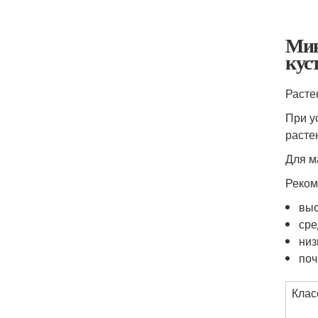
Мик
кус
Расте
При у
расте
Для м
Реком
выс
сре
низ
поч
Клас