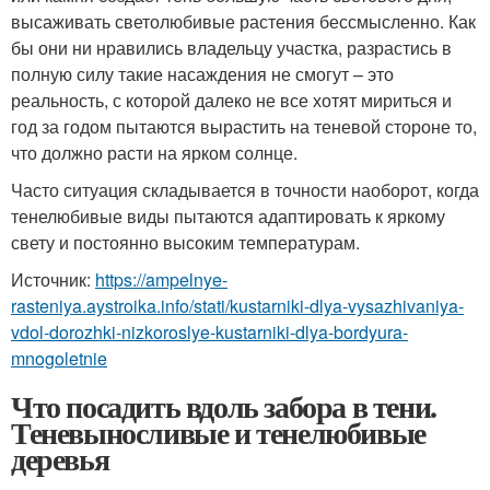
высаживать светолюбивые растения бессмысленно. Как
бы они ни нравились владельцу участка, разрастись в
полную силу такие насаждения не смогут – это
реальность, с которой далеко не все хотят мириться и
год за годом пытаются вырастить на теневой стороне то,
что должно расти на ярком солнце.
Часто ситуация складывается в точности наоборот, когда
тенелюбивые виды пытаются адаптировать к яркому
свету и постоянно высоким температурам.
Источник:
https://ampelnye-
rasteniya.aystroika.info/stati/kustarniki-dlya-vysazhivaniya-
vdol-dorozhki-nizkoroslye-kustarniki-dlya-bordyura-
mnogoletnie
Что посадить вдоль забора в тени.
Теневыносливые и тенелюбивые
деревья