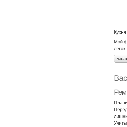
Кухня
Мой ф
легок
читат
Вас
Ремо
Плани
Перед
лишни
Учиты