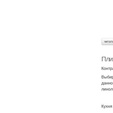
читат
Пли
Контр
Выбир
данно
линол
Кухня