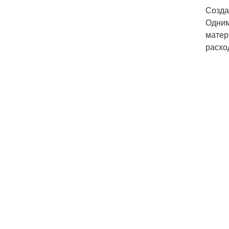
Созда
Одним
матер
расхо