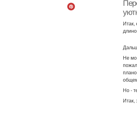
Пер
уют
Итак,
длино
Дальш
Не мо
пожал
плано
обще
Но - 
Итак,