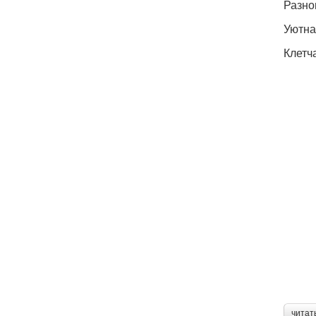
Разно
Уютна
Клетч
читат