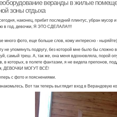
еоборудование веранды в жилые помещен
ной зоны отдыха
 сегодня, наконец, прибит последний плинтус, убран мусор и
ю в год, девочки, Я ЭТО СДЕЛАЛА!!!!
е много фото, еще больше слов, кому интересно - ныряйте)
гу не упомянуть подругу, без которой мне было бы сложно в
уй, самый треш. А, так же, она меня вдохновляла, порой о
в, в которых, в полете фантазии, я не видела препонов, по
м, ДЕВОЧКИ МОГУТ ВСЁ!
теперь с фото и пояснениями.
 знакомьтесь. Вот так теперь выглядит вход в Верандовую ко