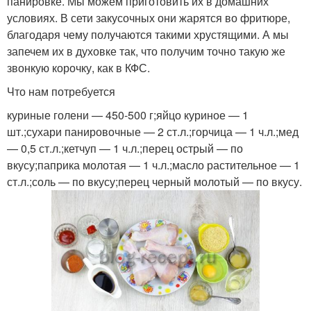
панировке. Мы можем приготовить их в домашних
условиях. В сети закусочных они жарятся во фритюре,
благодаря чему получаются такими хрустящими. А мы
запечем их в духовке так, что получим точно такую же
звонкую корочку, как в КФС.
Что нам потребуется
куриные голени — 450-500 г;яйцо куриное — 1
шт.;сухари панировочные — 2 ст.л.;горчица — 1 ч.л.;мед
— 0,5 ст.л.;кетчуп — 1 ч.л.;перец острый — по
вкусу;паприка молотая — 1 ч.л.;масло растительное — 1
ст.л.;соль — по вкусу;перец черный молотый — по вкусу.