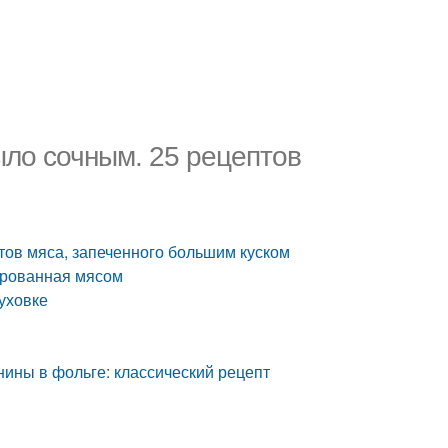
было сочным. 25 рецептов
птов мяса, запеченного большим куском
шированная мясом
уховке
инины в фольге: классический рецепт