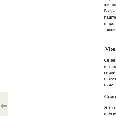
жестк
В дух
паште
в про
также
Мяс
Свини
ингре
свини
получ
ничут
Свин
⇦
Этот 
време