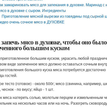
ак замариновать мясо для запекания в духовке. Маринад с
ясо в духовке с сыром. Ингредиенты
Приготовление мясной вырезки из говядины под сырной 
идео очень сочное мясо в ДУХОВКЕ
 запечь мясо в духовке, чтобы оно было
еченного большим куском
 приготовленное большим куском, украсить любой праздничн
овом виде запеченное мясо должно оставаться сочным внутр
риготовления большого куска мяса потребуется достаточно
да гостей.
ое тесто (готовое) - около 500г; мясо (свинина, например, ш
 чеснок - по вкусу; яйцо - 1 шт.
ок мяса натереть солью, молотым перцем и измельченным че
ильник на несколько часов или на ночь. Разогреть сковороду