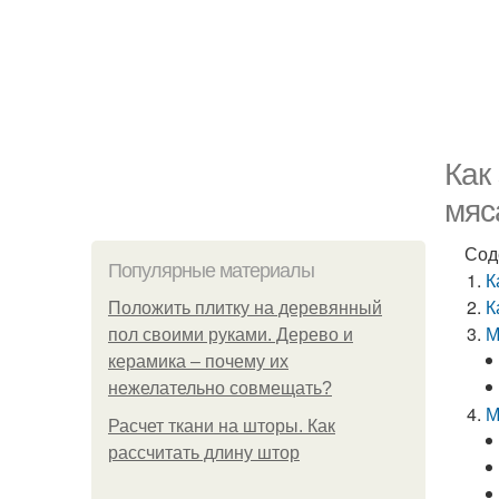
Как
мяс
Сод
Популярные материалы
К
К
Положить плитку на деревянный
М
пол своими руками. Дерево и
керамика – почему их
нежелательно совмещать?
М
Расчет ткани на шторы. Как
рассчитать длину штор