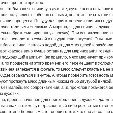
точно просто и приятно.
ого, чтобы запечь свинину в духовке, лучше всего остановит
 они получились особенно сочными, не стоит срезать с них 
ончании процесса. Посуду для приготовления свинины в ду
точно толстыми стенками. А маринады для свинины лучше 
тельно брать эмалированную посуду). При использовании «
аться невероятно сочной и на удивление вкусной. Опытные
е белого вина. Неплохо подойдет для этих целей и разба
А вот красное вино лучше оставить для маринования говяди
 подходящий вариант. Как правило, мясо маринуют при ком
, а по прошествии этого времени его перемещают в холодил
свинина запекается в фольге, то мясо следует класть на ее
 будет отражаться и внутрь. А чтобы проверить готовность 
буют проткнуть мясо длинным ножом либо двузубой вилкой
о без малейшего сопротивления, а из проколов покажется бе
из духовки.
на, предназначенная для приготовления в духовке, должна
ны запах, а также чуть красноватый либо розоватый оттенок
уже, темно-бордовым, это говорит о том, что оно довольно 