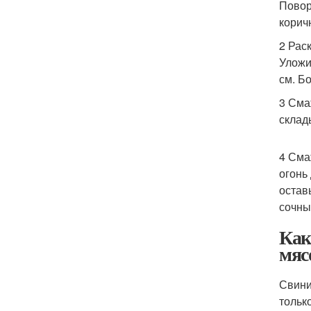
Повор
корич
2 Рас
Уложи
см. Б
3 Сма
склад
4 Сма
огонь
остав
сочны
Как
мяс
Свини
тольк