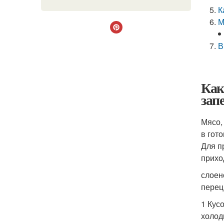
К
М
В
Как
зап
Мясо,
в гот
Для п
прихо
слоен
перец,
1 Кус
холод