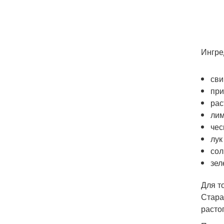
Ингре
сви
при
рас
лим
чес
лук
сол
зел
Для т
Стара
расто