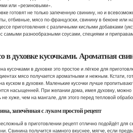
ими или «резиновыми».
овке готовят не только запеченную свинину, но и всевозможн
ты, отбивные, мясо по-французски, свинину в беконе или на 
цессе приготовления с различными кислыми добавками (уксус
 с самыми разнообразными соусами, специями и приправам
о в духовке кусочками. Ароматная сви
на кусочками в духовке это простое и лёгкое для пригото
диентах мясо получается ароматными и нежным. Кстати, го
на куском в духовке. Маленькие кусочки лучше пропитывают
ится насыщенней. При желании дома, имея духовку, можно 
ь не хуже, чем на мангале, для этого перед тепловой обраб
ина, запечённая с луком простой рецепт
несложный в приготовлении рецепт отлично подойдёт для се
ни. Свинина получится намного вкуснее, мягче, если предв