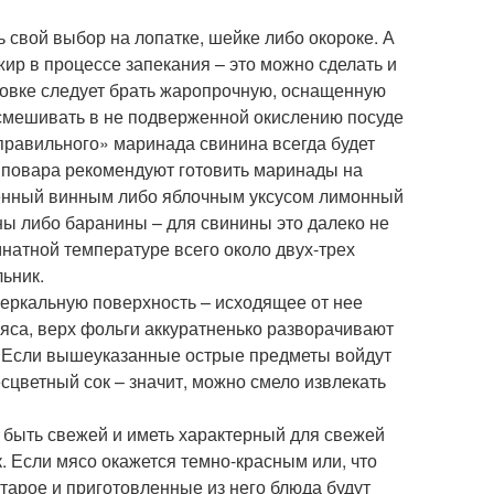
ь свой выбор на лопатке, шейке либо окороке. А
жир в процессе запекания – это можно сделать и
ховке следует брать жаропрочную, оснащенную
смешивать в не подверженной окислению посуде
правильного» маринада свинина всегда будет
 повара рекомендуют готовить маринады на
вленный винным либо яблочным уксусом лимонный
ны либо баранины – для свинины это далеко не
натной температуре всего около двух-трех
ьник.
 зеркальную поверхность – исходящее от нее
мяса, верх фольги аккуратненько разворачивают
. Если вышеуказанные острые предметы войдут
сцветный сок – значит, можно смело извлекать
 быть свежей и иметь характерный для свежей
. Если мясо окажется темно-красным или, что
старое и приготовленные из него блюда будут