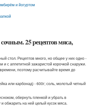
 имбирём и йогуртом
шапкой
 сочным. 25 рецептов мяса,
ый стол. Рецептов много, но общее у них одно -
и и с аппетитной зажаристой корочкой снаружи.
 времени, поэтому расчитывайте время до
ейка или карбонад) - 600г; соль, молотый четный
сноком, обернуть пленкой и убрать в
 и обжарить на ней целый кусок мяса.