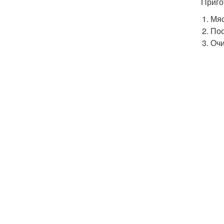
Приго
Мяс
Пос
Очи