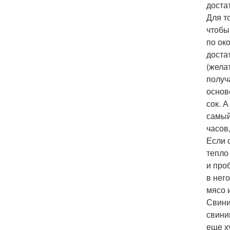
доста
Для т
чтобы
по ок
доста
(жела
получ
основ
сок. 
самый
часов
Если 
тепло
и про
в нег
мясо 
Свини
свини
еще х