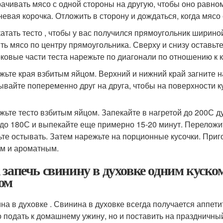
ачивать мясо с одной стороны на другую, чтобы оно равном
невая корочка. Отложить в сторону и дождаться, когда мясо
катать тесто , чтобы у вас получился прямоугольник шириной
ть мясо по центру прямоугольника. Сверху и снизу оставьте п
оковые части теста нарежьте по диагонали по отношению к к
жьте края взбитым яйцом. Верхний и нижний край загните н
ывайте попеременно друг на друга, чтобы на поверхности ку
жьте тесто взбитым яйцом. Запекайте в нагретой до 200С д
 до 180С и выпекайте еще примерно 15-20 минут. Переложит
ьте остывать. Затем нарежьте на порционные кусочки. При
м и ароматным.
 запечь свинину в духовке одним куск
ом
на в духовке . Свинина в духовке всегда получается аппет
о подать к домашнему ужину, но и поставить на праздничный