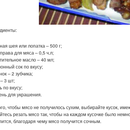
диенты:
ная шея или лопатка – 500 г;
права для мяса – 0,5 ч.л;
тительное масло – 40 мл;
онный сок по вкусу;
нок – 2 зубчика;
 – 3 шт;
ь по вкусу;
ень для украшения.
ого, чтобы мясо не получилось сухим, выбирайте кусок, и
йтесь резать мясо так, чтобы на каждом кусочке было немн
пится, благодаря чему мясо получится сочным.