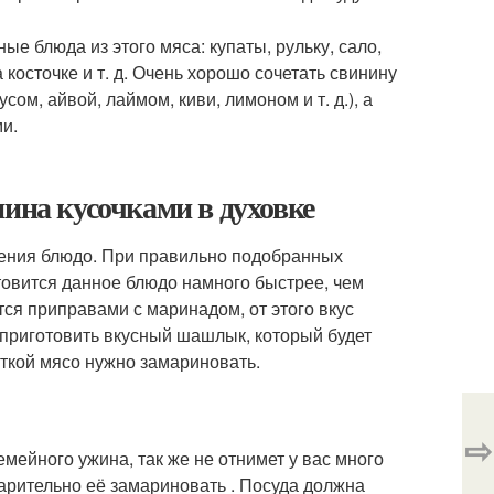
ые блюда из этого мяса: купаты, рульку, сало,
косточке и т. д. Очень хорошо сочетать свинину
ом, айвой, лаймом, киви, лимоном и т. д.), а
и.
нина кусочками в духовке
вления блюдо. При правильно подобранных
товится данное блюдо намного быстрее, чем
ся приправами с маринадом, от этого вкус
приготовить вкусный шашлык, который будет
откой мясо нужно замариновать.
⇨
мейного ужина, так же не отнимет у вас много
арительно её замариновать . Посуда должна