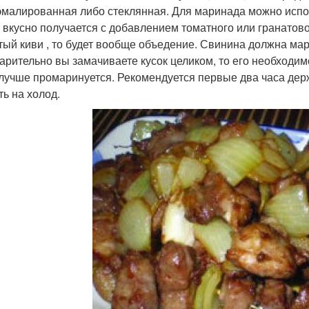
эмалированная либо стеклянная. Для маринада можно испол
 вкусно получается с добавлением томатного или гранатово
тый киви , то будет вообще объедение. Свинина должна мар
арительно вы замачиваете кусок целиком, то его необходим
 лучше промаринуется. Рекомендуется первые два часа дер
ть на холод.