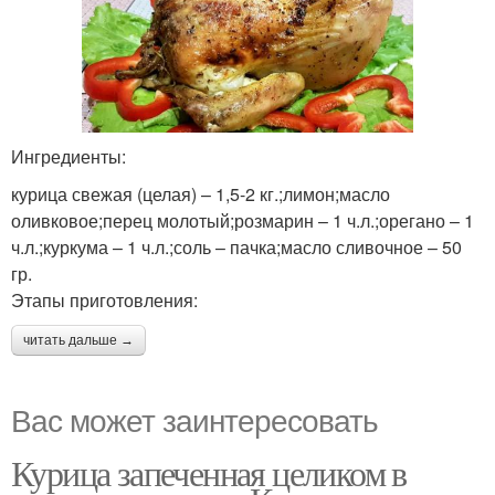
Ингредиенты:
курица свежая (целая) – 1,5-2 кг.;лимон;масло
оливковое;перец молотый;розмарин – 1 ч.л.;орегано – 1
ч.л.;куркума – 1 ч.л.;соль – пачка;масло сливочное – 50
гр.
Этапы приготовления:
читать дальше →
Вас может заинтересовать
Курица запеченная целиком в