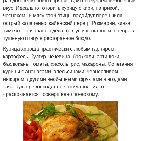
раз добавляя новую пряность, мы получаем необычный
вкус. Идеально готовить курицу с кари, паприкой,
чесноком . К мясу этой птицы подойдут перец чили,
острый халапеньо, кайенский перец . Розмарин, кинза,
тимьян – эти травы сделают вкус изысканным, превратят
тушеную птицу в ресторанное блюдо.
Курица хороша практически с любым гарниром:
картофель, булгур, чечевица, брокколи, артишоки,
баклажаны томаты, фасоль, рис, макароны. Сочетания
курицы с ананасами, апельсинами, черносливом,
инжиром, другими необычными фруктами и ягодами
зачастую превосходят все ожидания: мясо
«раскрывается» совершенно по-новому.