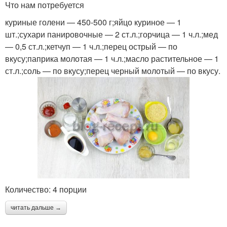
Что нам потребуется
куриные голени — 450-500 г;яйцо куриное — 1
шт.;сухари панировочные — 2 ст.л.;горчица — 1 ч.л.;мед
— 0,5 ст.л.;кетчуп — 1 ч.л.;перец острый — по
вкусу;паприка молотая — 1 ч.л.;масло растительное — 1
ст.л.;соль — по вкусу;перец черный молотый — по вкусу.
Количество: 4 порции
читать дальше →