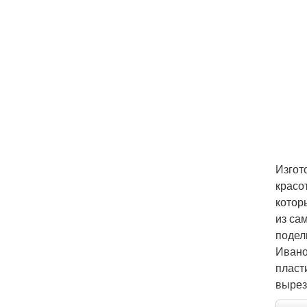
Изгот
красо
котор
из са
подел
Ивано
пласт
вырез