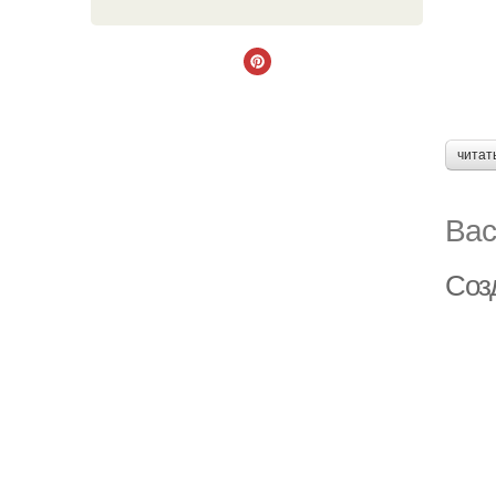
читат
Вас
Соз