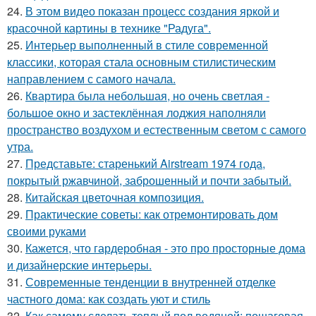
24.
В этом видео показан процесс создания яркой и
красочной картины в технике "Радуга".
25.
Интерьер выполненный в стиле современной
классики, которая стала основным стилистическим
направлением с самого начала.
26.
Квартира была небольшая, но очень светлая -
большое окно и застеклённая лоджия наполняли
пространство воздухом и естественным светом с самого
утра.
27.
Представьте: старенький Airstream 1974 года,
покрытый ржавчиной, заброшенный и почти забытый.
28.
Китайская цветочная композиция.
29.
Практические советы: как отремонтировать дом
своими руками
30.
Кажется, что гардеробная - это про просторные дома
и дизайнерские интерьеры.
31.
Современные тенденции в внутренней отделке
частного дома: как создать уют и стиль
32.
Как самому сделать теплый пол водяной: пошаговая