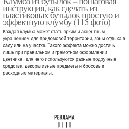
Клумба из бутылок – пошаговая
инструкция, как сделать из
пластиковых бутылок простую и
эффектную клумбу (115 фото)
Клумбы из бутылок
Вертикальная клумба
Каждая клумба может стать ярким и акцентным
украшением для придомовой территории, зоны отдыха в
саду или на участке. Такого эффекта можно достичь
лишь при правильном и грамотном оформлении
Оригинальные клумбы
Клумбы при помощи
цветника , для чего используются разные подручные
средства, декоративные предметы и бросовые
расходные материалы.
Ограждение для
клумбы