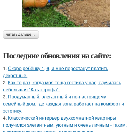
читать дальше →
Последние обновления на сайте:
1.
Скоро ребёнку 1, 6, и мне перестанут платить
декретные.
2.
Как-то раз, когда моя тёща гостила у нас, случилась
небольшая "Катастрофа".
3.
Продуманный, элегантный и по-настоящему
семейный дом, где каждая зона работает на комфорт и
эстетику.
4.
Классический интерьер двухкомнатной квартиры
получился элегантным, уютным и очень личным - таким,
в котором каждая деталь имеет значение.