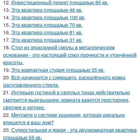
12.
Инвестиционный проект площадью 85 кв.
13.
Эта квартира площадью 46 кв.
14.
Эта квартира площадью 100 кв.
15.
Эта квартира площадью 70 кв.
16.
Эта квартира площадью 81 кв.
17.
Эта квартира площадью 31 кв.
18.
Стол из эпоксидной смолы в металлическом
основании - это настоящий союз прочности и утончённой
красоты.
19.
Эта компактная студия площадью 35 кв.
20.
Всё начинается с сияющего, раскалённого комка
расплавленного стекла.
21.
Интерьер гостиной в светлых тонах действительно
смотрится выигрышнее: комната кажется просторнее,
светлее и уютнее.
22.
Мечтаете о системе хранения, которая идеально
впишется в ваш дом?
23.
Суперстильная и яркая - эта двухкомнатная квартира
площадью 55 кв.