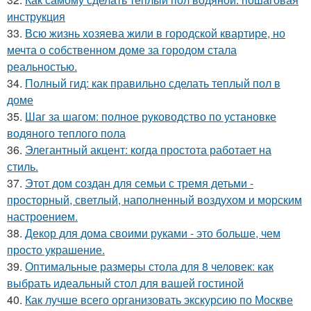
инструкция
33.
Всю жизнь хозяева жили в городской квартире, но
мечта о собственном доме за городом стала
реальностью.
34.
Полный гид: как правильно сделать теплый пол в
доме
35.
Шаг за шагом: полное руководство по установке
водяного теплого пола
36.
Элегантный акцент: когда простота работает на
стиль.
37.
Этот дом создан для семьи с тремя детьми -
просторный, светлый, наполненный воздухом и морским
настроением.
38.
Декор для дома своими руками - это больше, чем
просто украшение.
39.
Оптимальные размеры стола для 8 человек: как
выбрать идеальный стол для вашей гостиной
40.
Как лучше всего организовать экскурсию по Москве