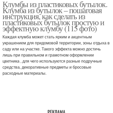
Клумбы из пластиковых бутылок.
Бутылки для
Пластиковые бутылки
Клумба из бутылок – пошаговая
ограждений
инструкция, как сделать из
пластиковых бутылок простую и
эффектную клумбу (115 фото)
Подвесная клумба
Стеклянные бутылки
Каждая клумба может стать ярким и акцентным
украшением для придомовой территории, зоны отдыха в
саду или на участке. Такого эффекта можно достичь
лишь при правильном и грамотном оформлении
Разнообразные клумбы
Клумбы из бутылок
цветника , для чего используются разные подручные
средства, декоративные предметы и бросовые
расходные материалы.
Вертикальная клумба
Оригинальные клумбы
Бордюр из