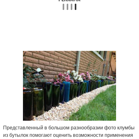
Клумбы при помощи
пластиковых бутылок
Ограждение для
Пластиковые цвета
клумбы
Бутылки для двора
Бутылки для сада
Ограждение из
Бутылки для клумбы
пластиковых бутылок
Представленный в большом разнообразии фото клумбы
Забор из пластиковых
Поделки из
из бутылок помогают оценить возможности применения
бутылок
пластиковых бутылок