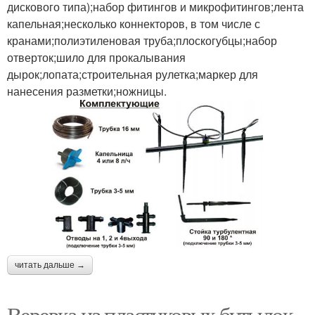
дискового типа);набор фитингов и микрофитингов;лента
капельная;несколько коннекторов, в том числе с
кранами;полиэтиленовая труба;плоскогубцы;набор
отверток;шило для прокалывания
дырок;лопата;строительная рулетка;маркер для
нанесения разметки;ножницы.
читать дальше →
Веревка из пластиковых бутылок