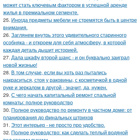
может стать ключевым фактором в успешной аренде
жилья в премиальном сегменте.
25.
Иногда предметы мебели не стремятся быть в центре
внимания.
26.
Заглянем внутрь этого удивительного старинного
особняка - и откроем для себя атмосферу, в которой
каждая деталь дышит историей.
27.
Дала шкафу второй шанс - и он буквально заиграл
новой жизнью!
28.
В том случае, если вы хоть раз пытались
накраситься, стоя у раковины, с косметичкой в одной
руке и зеркалом в другой - значит, да, нужен.
29.
С чего начать капитальный ремонт спальной
комнаты: полное руководство
30.
Полное руководство по ремонту в частном доме: от
планирования до финальных штрихов
31.
Этот интерьер - не просто про удобство.
32.
Полное руководство: как сделать теплый водяной
пол своими руками