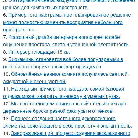
ценная для компактных пространств.
6.
Пример того, как грамотное планировочное решение
может полностью изменить восприятие небольшого
пространства.
7.
Роскошный дизайн интерьера воплощает в себе
ощущение простора, света и утончённой элегантности.
8.
Интерьер площадью 18 кв.
9.
Биокамины становятся всё более популярными в
интерьерах современных квартир и домов.
10.
Обновлённая ванная комната получилась светлой,
аккуратной и очень уютной.
11.
Наглядный пример того, как даже самая базовая
отделка может заиграть по-новому в умелых руках.
12.
Мы изготавливаем оригинальный стол, используя
деревянные бруски разной фактуры и оттенков.
13.
Процесс создания настенного декоративного
элемента, сочетающего в себе простоту и элегантность.
14.
Завораживающий процесс создания эксклюзивного