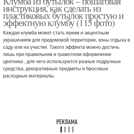
Клумба из бутылок – пошаговая
инструкция, как сделать из
пластиковых бутылок простую и
эффектную клумбу (115 фото)
Клумбы из бутылок
Вертикальная клумба
Каждая клумба может стать ярким и акцентным
украшением для придомовой территории, зоны отдыха в
саду или на участке. Такого эффекта можно достичь
лишь при правильном и грамотном оформлении
Оригинальные клумбы
Клумбы при помощи
цветника , для чего используются разные подручные
средства, декоративные предметы и бросовые
расходные материалы.
Ограждение для
клумбы