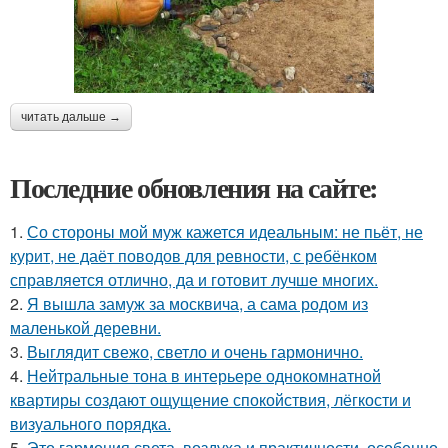
читать дальше →
Последние обновления на сайте:
1.
Со стороны мой муж кажется идеальным: не пьёт, не
курит, не даёт поводов для ревности, с ребёнком
справляется отлично, да и готовит лучше многих.
2.
Я вышла замуж за москвича, а сама родом из
маленькой деревни.
3.
Выглядит свежо, светло и очень гармонично.
4.
Нейтральные тона в интерьере однокомнатной
квартиры создают ощущение спокойствия, лёгкости и
визуального порядка.
5.
Это гармония света, воздуха и практичности, особенно