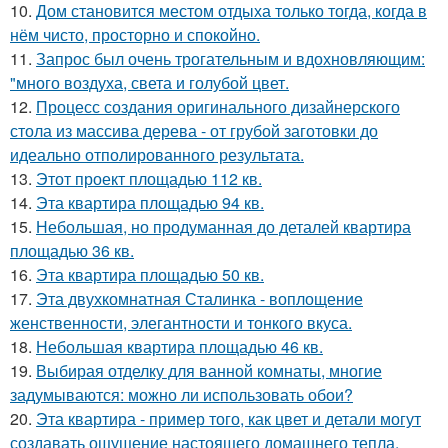
10.
Дом становится местом отдыха только тогда, когда в
нём чисто, просторно и спокойно.
11.
Запрос был очень трогательным и вдохновляющим:
"много воздуха, света и голубой цвет.
12.
Процесс создания оригинального дизайнерского
стола из массива дерева - от грубой заготовки до
идеально отполированного результата.
13.
Этот проект площадью 112 кв.
14.
Эта квартира площадью 94 кв.
15.
Небольшая, но продуманная до деталей квартира
площадью 36 кв.
16.
Эта квартира площадью 50 кв.
17.
Эта двухкомнатная Сталинка - воплощение
женственности, элегантности и тонкого вкуса.
18.
Небольшая квартира площадью 46 кв.
19.
Выбирая отделку для ванной комнаты, многие
задумываются: можно ли использовать обои?
20.
Эта квартира - пример того, как цвет и детали могут
создавать ощущение настоящего домашнего тепла.