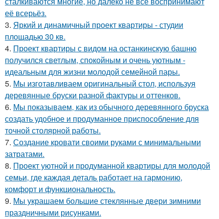
сталкиваются многие, но далеко не все воспринимают
её всерьёз.
3.
Яркий и динамичный проект квартиры - студии
площадью 30 кв.
4.
Проект квартиры с видом на останкинскую башню
получился светлым, спокойным и очень уютным -
идеальным для жизни молодой семейной пары.
5.
Мы изготавливаем оригинальный стол, используя
деревянные бруски разной фактуры и оттенков.
6.
Мы показываем, как из обычного деревянного бруска
создать удобное и продуманное приспособление для
точной столярной работы.
7.
Создание кровати своими руками с минимальными
затратами.
8.
Проект уютной и продуманной квартиры для молодой
семьи, где каждая деталь работает на гармонию,
комфорт и функциональность.
9.
Мы украшаем большие стеклянные двери зимними
праздничными рисунками.