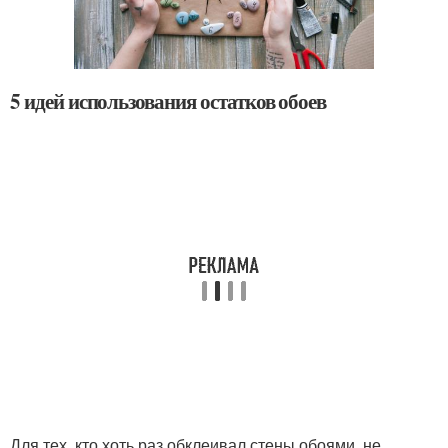
5 идей использования остатков обоев
Для тех, кто хоть раз обклеивал стены обоями, не