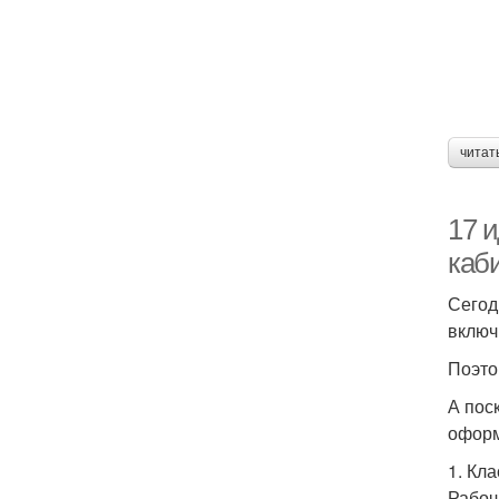
читат
17 
каб
Сегод
включ
Поэто
А пос
оформ
1. Кл
Рабоч