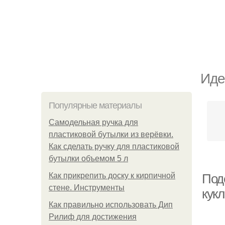
Иде
Популярные материалы
Самодельная ручка для
пластиковой бутылки из верёвки.
Как сделать ручку для пластиковой
бутылки объемом 5 л
Как прикрепить доску к кирпичной
Под
стене. Инструменты
кук
Как правильно использовать Дип
Рилиф для достижения