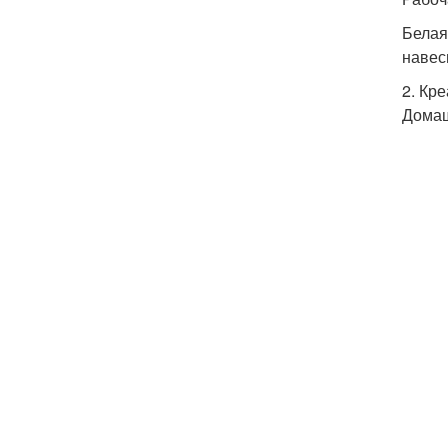
Белая
навес
2. Кр
Домаш