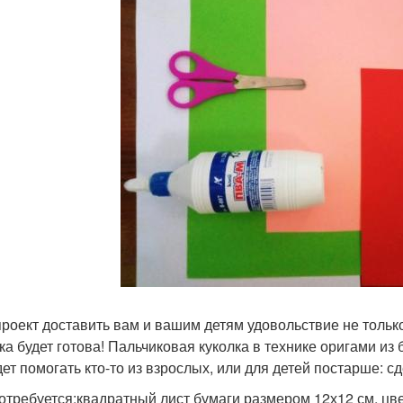
проект доставить вам и вашим детям удовольствие не только
ка будет готова! Пальчиковая куколка в технике оригами из 
дет помогать кто-то из взрослых, или для детей постарше: с
отребуется:квадратный лист бумаги размером 12х12 см, цве