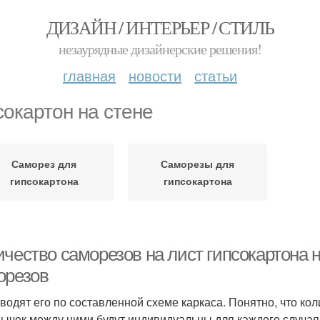
ДИЗАЙН / ИНТЕРЬЕР / СТИЛЬ
незаурядные дизайнерские решения!
главная
новости
статьи
сокартон на стене
Саморез для
Саморезы для
гипсокартона
гипсокартона
чество саморезов на лист гипсокартона н
орезов
водят его по составленной схеме каркаса. Понятно, что ко
ычек между ними будут индивидуальны для каждого случа