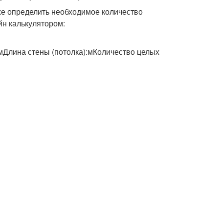
кже определить необходимое количество
йн калькулятором:
:мДлина стены (потолка):мКоличество целых