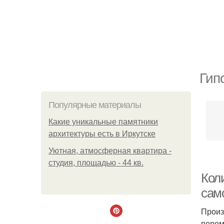
Гип
Популярные материалы
Какие уникальные памятники
архитектуры есть в Иркутске
Уютная, атмосферная квартира -
студия, площадью - 44 кв.
Коли
сам
Произ
перем