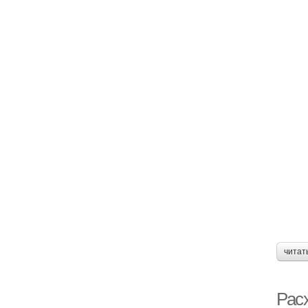
читат
Расх