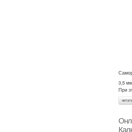
Самор
3,5 мм
При э
читат
Онл
Кал