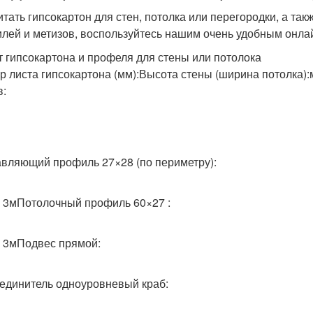
итать гипсокартон для стен, потолка или перегородки, а та
лей и метизов, воспользуйтесь нашим очень удобным онла
т гипсокартона и профеля для стены или потолока
р листа гипсокартона (мм):Высота стены (ширина потолка)
в:
вляющий профиль 27×28 (по периметру):
о 3мПотолочный профиль 60×27 :
о 3мПодвес прямой:
единитель одноуровневый краб: