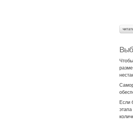
читат
Выб
Чтобы
разме
неста
Самор
обесп
Если 
этапа
колич