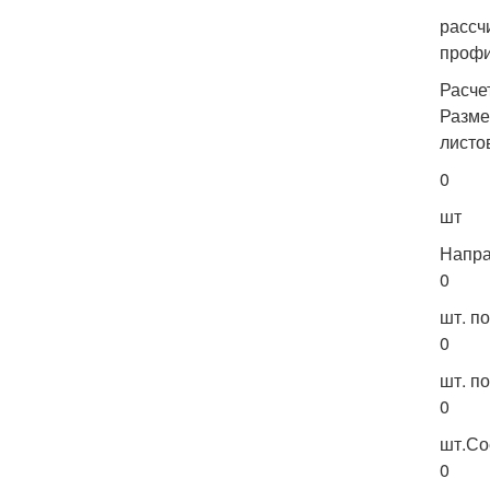
рассч
профи
Расче
Разме
листо
0
шт
Напра
0
шт. п
0
шт. п
0
шт.Со
0