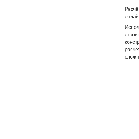
Расчё
онлай
Испол
строи
конст
расче
сложн