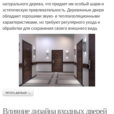
натурального дерева, что придает им особый шарм и
эстетическую привлекательность. Деревянные двери
Темно-серые двери
Цветные двери
обладают хорошими звуко- и теплоизоляционными
характеристиками, но требуют регулярного ухода и
обработки для сохранения своего внешнего вида.
Дверь в темном
Темная дверь
интерьере
Дверь в светлом
Дверь с темными
интерьере
стенами
Дверь со светлыми
Двери для интерьера
читать дальше →
стенами
Влияние дизайна входных дверей