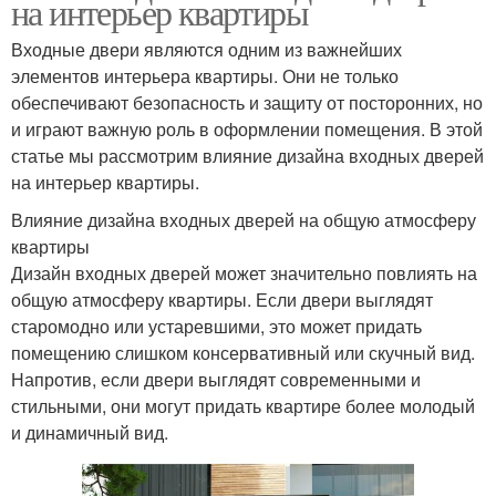
на интерьер квартиры
Дверь в жилых
Дверь в офисных
помещениях
помещениях
Входные двери являются одним из важнейших
элементов интерьера квартиры. Они не только
обеспечивают безопасность и защиту от посторонних, но
и играют важную роль в оформлении помещения. В этой
Дверь в торговых
Решения для входных
статье мы рассмотрим влияние дизайна входных дверей
помещениях
дверей
на интерьер квартиры.
Влияние дизайна входных дверей на общую атмосферу
квартиры
Двери в современном
Дверь в цвет
Дизайн входных дверей может значительно повлиять на
интерьере
общую атмосферу квартиры. Если двери выглядят
старомодно или устаревшими, это может придать
помещению слишком консервативный или скучный вид.
Интерьер с входными
Напротив, если двери выглядят современными и
Двери с элементами
дверями
стильными, они могут придать квартире более молодый
и динамичный вид.