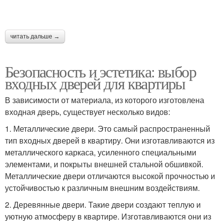
Алюминиевые двери
Двери от износа
читать дальше →
Безопасность и эстетика: выбор
входных дверей для квартиры
Дверь в интерьере
Темные двери
В зависимости от материала, из которого изготовлена
входная дверь, существует несколько видов:
1. Металлические двери. Это самый распространенный
Черные двери
Черная дверь
тип входных дверей в квартиру. Они изготавливаются из
металлического каркаса, усиленного специальными
элементами, и покрыты внешней стальной обшивкой.
Металлические двери отличаются высокой прочностью и
устойчивостью к различным внешним воздействиям.
Бежевая дверь
Коричневые двери
2. Деревянные двери. Такие двери создают теплую и
уютную атмосферу в квартире. Изготавливаются они из