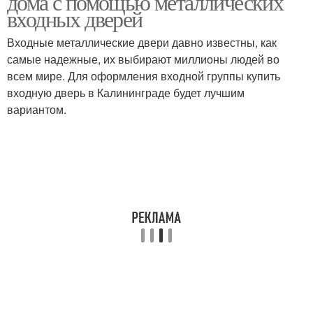
дома с помощью металлических
входных дверей
Входные металлические двери давно известны, как
Требования к
Энергосберегающие
самые надежные, их выбирают миллионы людей во
энергоэффективным
двери
всем мире. Для оформления входной группы купить
дверям
входную дверь в Калининграде будет лучшим
вариантом.
Двери для квартиры
Двери в квартире
Двери для квартир
Пластиковые двери
Деревянные двери
Стеклянные двери