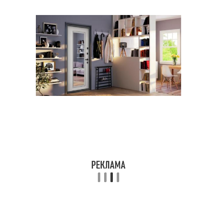
Взломщики через
Деревянная дверь
входную дверь
Двери на общую
Двери на интерьер
атмосферу
Двери на
Двери на стиль
функциональность
Двери с окном
Стальные двери