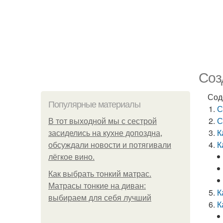
Соз
Сод
Популярные материалы
С
С
В тот выходной мы с сестрой
К
засиделись на кухне допоздна,
К
обсуждали новости и потягивали
лёгкое вино.
Как выбрать тонкий матрас.
Матрасы тонкие на диван:
К
выбираем для себя лучший
К