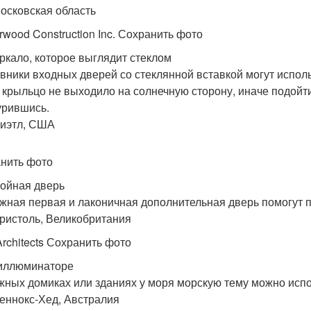
Московская область
rwood Construction Inc. Сохранить фото
еркало, которое выглядит стеклом
вники входных дверей со стеклянной вставкой могут исполь
 крыльцо не выходило на солнечную сторону, иначе подойти
рившись.
Сиэтл, США
нить фото
войная дверь
жная первая и лаконичная дополнительная дверь помогут п
Бристоль, Великобритания
rchitects Сохранить фото
 иллюминаторе
жных домиках или зданиях у моря морскую тему можно испо
Леннокс-Хед, Австралия