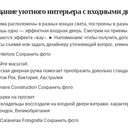
дание уютного интерьера с входными 
ома расположены в разных концах света, построены в разн
ишь одно — эффектная входная дверь. Смотрим на приемы,
аются эффекта «вау». ► Напоминаем: чтобы получить допо
сы съемки или задать дизайнеру уточняющий вопрос, клик
Interiors Сохранить фото
ейте масштаб
тская дверная ручка помогает преобразить довольно станд
Блэк-Рок, Виктория, Австралия
ans Construction Сохранить фото
тражи на просвет
 владельцы воссоздали на входной двери витражи, характер
Лондон, Великобритания
 Calaveras Fotografía Сохранить фото