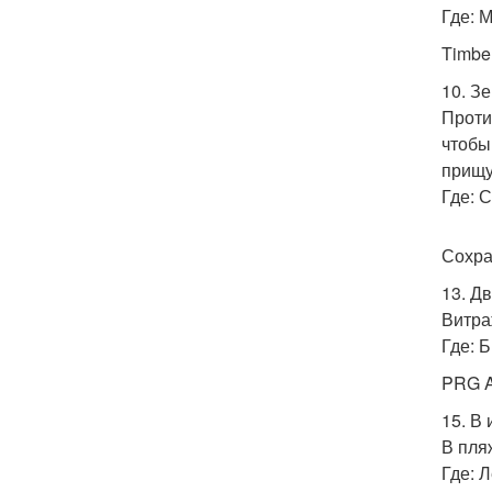
Где: 
Timbe
10. З
Проти
чтобы
прищу
Где: 
Сохра
13. Д
Витра
Где: 
PRG A
15. В
В пля
Где: 