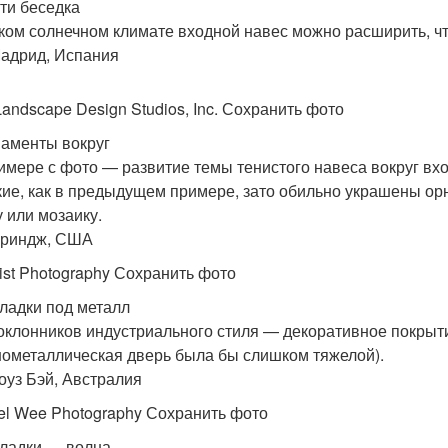
чти беседка
ком солнечном климате входной навес можно расширить, чт
Мадрид, Испания
andscape Design Studios, Inc. Сохранить фото
наменты вокруг
имере с фото — развитие темы тенистого навеса вокруг вход
кие, как в предыдущем примере, зато обильно украшены о
у или мозаику.
Ориндж, США
eist Photography Сохранить фото
кладки под металл
оклонников индустриального стиля — декоративное покрыт
нометаллическая дверь была бы слишком тяжелой).
Роуз Бэй, Австралия
el Wee Photography Сохранить фото
кладки — волна