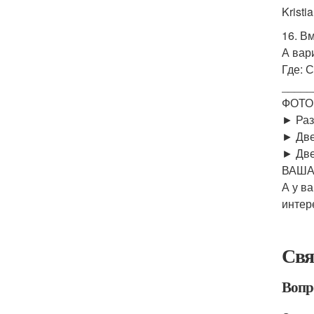
Kristi
16. В
А вар
Где: 
_____
ФОТО
► Раз
► Две
► Две
ВАША
А у в
интер
Свя
Вопр