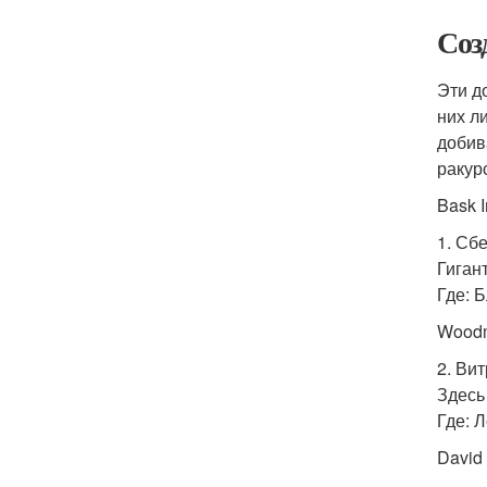
Соз
Эти д
них л
добив
ракур
Bask 
1. Сб
Гиган
Где: 
Woodm
2. Ви
Здесь
Где: 
David