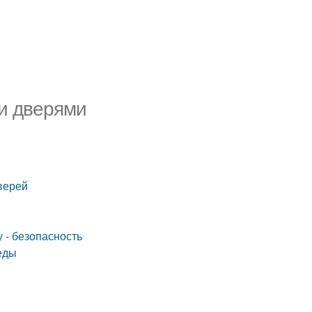
и дверями
верей
 - безопасность
еды