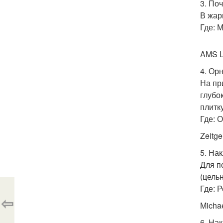
3. По
В жар
Где: 
AMS L
4. Ор
На пр
глубо
плитк
Где: 
Zeitg
5. На
Для п
(цель
Где: 
⇦
Micha
6. На