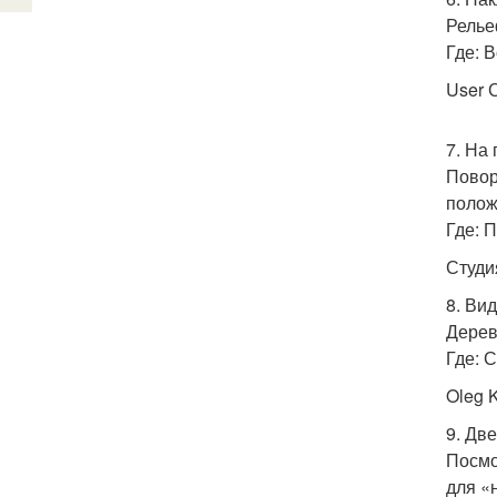
Релье
Где: 
User 
7. На
Повор
полож
Где: 
Студи
8. Ви
Дерев
Где: 
Oleg K
9. Две
Посмо
для «