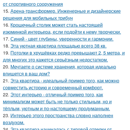
от спортивного сооружения
15.
Арена-трансформер. Инженерные и дизайнерские
решения для мобильных трибун
16.
Крошечный столик может стать настоящей
изюминкой интерьера, если подойти к нему творчески.
17.
Синий - цвет глубины, уверенности и гармонии.
18.
Эта уютная квартира площадью всего 38 кв.
19.
Потолки в хрущёвках редко превышают 2, 5 метра, и
для многих это кажется серьёзным недостатком.
20.
Мечтаете о системе хранения, которая идеально
впишется в ваш дом?
21.
Эта квартира - идеальный пример того, как можно
совместить историю и современный комфорт.
22.
Этот интерьер - отличный пример того, как
минимализм может быть не только стильным, но и
тёплым, уютным и по-настоящему продуманным.
23.
Интерьер этого пространства словно наполнен
воздухом.
24.
Эта квартира начиналась с типовой отделки от