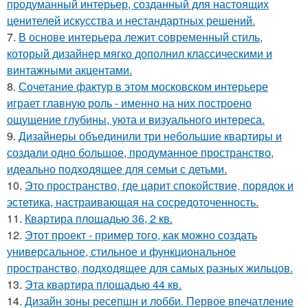
продуманный интерьер, созданный для настоящих
ценителей искусства и нестандартных решений.
7.
В основе интерьера лежит современный стиль,
который дизайнер мягко дополнил классическими и
винтажными акцентами.
8.
Сочетание фактур в этом московском интерьере
играет главную роль - именно на них построено
ощущение глубины, уюта и визуального интереса.
9.
Дизайнеры объединили три небольшие квартиры и
создали одно большое, продуманное пространство,
идеально подходящее для семьи с детьми.
10.
Это пространство, где царит спокойствие, порядок и
эстетика, настраивающая на сосредоточенность.
11.
Квартира площадью 36, 2 кв.
12.
Этот проект - пример того, как можно создать
универсальное, стильное и функциональное
пространство, подходящее для самых разных жильцов.
13.
Эта квартира площадью 44 кв.
14.
Дизайн зоны ресепшн и лобби. Первое впечатление