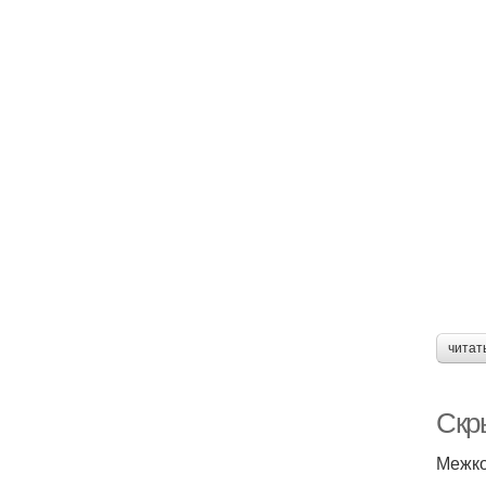
читат
Скр
Межко