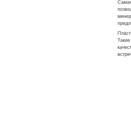
Самая
позво
минер
предл
Пласт
Такие
качес
встре