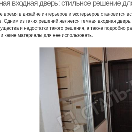
ная входная дверь: стильное решение дл
е время в дизайне интерьеров и экстерьеров становится 
в. Одним из таких решений является темная входная дверь
емно-серые двери
Цветные двери
ущества и недостатки такого решения, а также подробно р
 и какие материалы для нее использовать.
Дверь в светлом
Дверь с темными
Две
интерьере
стенами