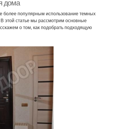
я дома
все более популярным использование темных
. В этой статье мы рассмотрим основные
Темная дверь
Темные стены
асскажем о том, как подобрать подходящую
рь со светлыми
стенами