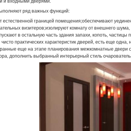
и и входными дверями.
ыполняют ряд важных функций:
т естественной границей помещения;обеспечивают уединен
ательных визитеров;изолируют комнату от внешнего шума, с
пускают в остальную часть здания запахи, копоть, частицы 
 чисто практических характеристик дверей, есть еще одна,
ранные еще на этапе планирования межкомнатные двери с
ора, дополнить выбранный интерьерный стиль очаровател