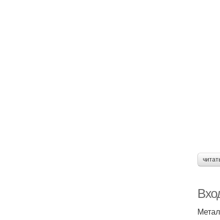
читат
Вхо
Метал