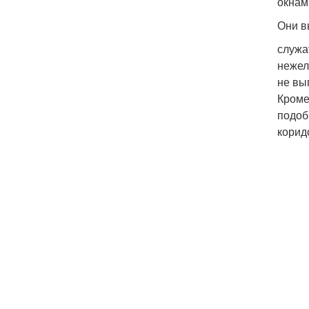
окнам
Они в
служа
нежел
не вы
Кроме
подоб
корид