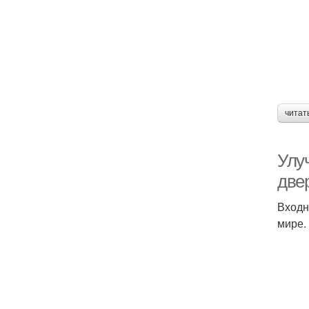
читат
Улу
две
Входн
мире.