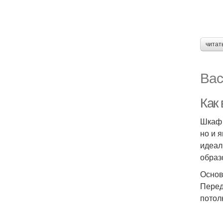
читат
Вас
Как
Шкаф 
но и 
идеал
образ
Основ
Перед
потол