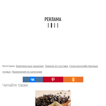
Категории:
Комплексные решения
,
Земели из состава
,
Сельскохозяйственные
угодья
,
Назначения из категории
Читайте также