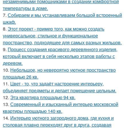
незаменимыми помощниками в создании комфортной
температуры в доме.
7.
Собираем и мы устанавливаем большой встроенный
шкаф.
8.
Этот проект - пример того, как можно создать
универсальное, стильное и функциональное
пространство, подходящее для самых разных жильцов.
9.
Процесс создания красивого деревянного изделия,
который включает в себя несколько этапов работы с
деревом.
10.
Небольшое, но невероятно уютное пространство
площадью 26 кв.
11.
Цвет - то, что задаёт настроение интерьеру,
объединяет предметы и делает помещение цельным.
12.
Эта квартира площадью 94 кв.
13.
Современный и изысканный интерьер московской
квартиры площадью 140 кв.
14.
Интерьер уютного загородного дома, где кухня и
столовая плавно переходят друг в друга, создавая