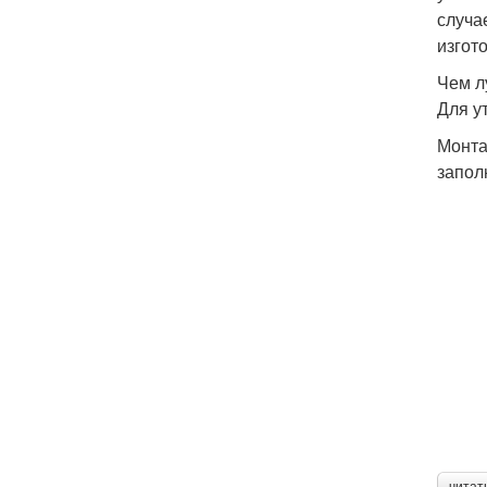
случа
изгот
Чем л
Для у
Монта
запол