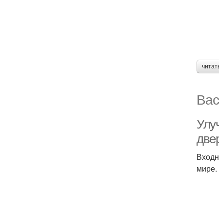
читат
Вас
Улу
две
Входн
мире.