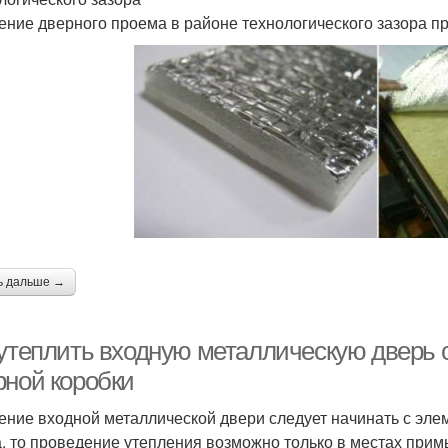
ение дверного проема в районе технологического зазора п
ь дальше →
 утеплить входную металлическую дверь 
рной коробки
ение входной металлической двери следует начинать с элем
а, то проведение утепления возможно только в местах прим