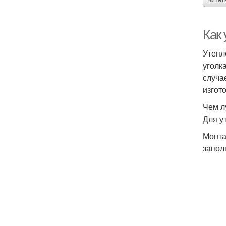
читат
Как
Утепл
уголк
случа
изгот
Чем л
Для у
Монта
запол