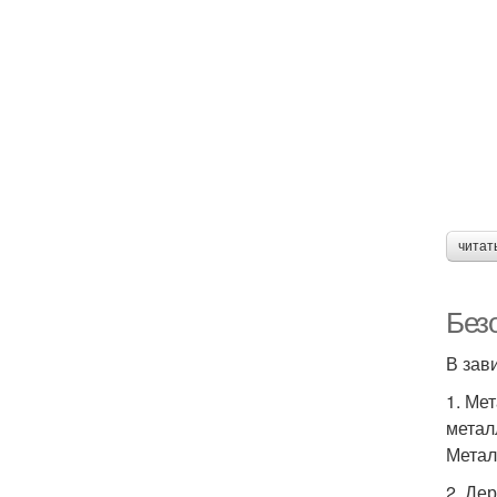
читат
Без
В зав
1. Ме
метал
Метал
2. Де