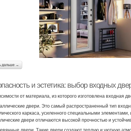
ь дальше →
опасность и эстетика: выбор входных две
исимости от материала, из которого изготовлена входная дв
таллические двери. Это самый распространенный тип входн
лического каркаса, усиленного специальными элементами,
лические двери отличаются высокой прочностью и устойчи
ревянные двери. Такие двери создают теплую и уютную атм