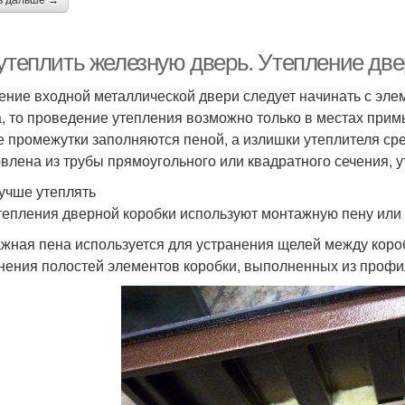
ь дальше →
 утеплить железную дверь. Утепление две
ение входной металлической двери следует начинать с элем
а, то проведение утепления возможно только в местах прим
е промежутки заполняются пеной, а излишки утеплителя ср
овлена из трубы прямоугольного или квадратного сечения,
учше утеплять
тепления дверной коробки используют монтажную пену или с
жная пена используется для устранения щелей между коро
нения полостей элементов коробки, выполненных из профи