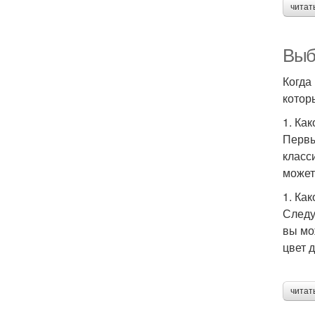
читат
Выб
Когда
котор
1. Ка
Первы
класс
может
1. Ка
Следу
вы мо
цвет 
читат