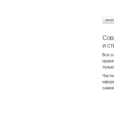
читат
Сов
и с
Все с
нравя
тольк
Частн
оформ
самов