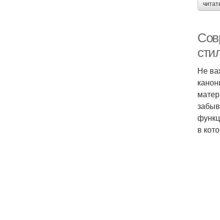
читат
Сов
сти
Не ва
канон
матер
забыв
функц
в кот