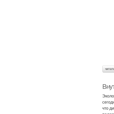
читат
Внут
Эколо
сегод
что д