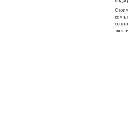
подог
Стоим
компл
со вт
экост