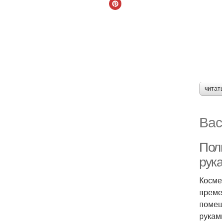
читат
Вас
Пол
рук
Косме
време
помещ
рукам