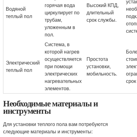
уста
горячая вода
Высокий КПД,
Водяной
необ
циркулирует по
длительный
теплый пол
подк
трубам,
срок службы.
отоп
уложенным в
сист
пол.
Система, в
которой нагрев
Боле
осуществляется
Простота
стои
Электрический
при помощи
установки,
элек
теплый пол
электрических
мобильность.
огра
нагревательных
срок
элементов.
Необходимые материалы и
инструменты
Для установки теплого пола вам потребуются
следующие материалы и инструменты: