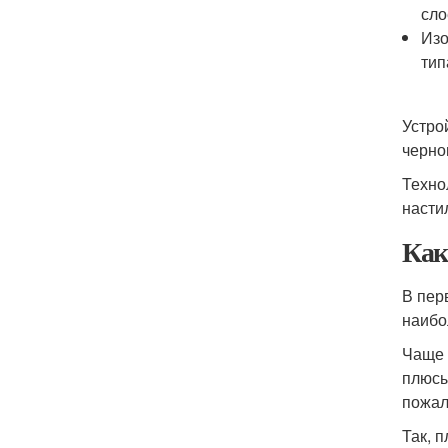
сло
Изо
тип
Устро
черно
Техно
насти
Как
В пер
наибо
Чаще 
плюсы
пожал
Так, 