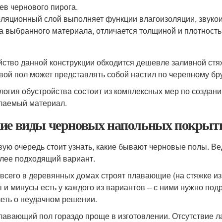
ев чернового пирога.
ляционный слой выполняет функции влагоизоляции, звукои
а выбранного материала, отличается толщиной и плотность
йство данной конструкции обходится дешевле заливной стя
вой пол может представлять собой настил по черепному бр
логия обустройства состоит из комплексных мер по создан
лаемый материал.
ие виды черновых напольных покрыт
вую очередь стоит узнать, какие бывают черновые полы. Ве
лее подходящий вариант.
всего в деревянных домах строят плавающие (на стяжке из
 и минусы есть у каждого из вариантов – с ними нужно под
еть о неудачном решении.
плавающий пол гораздо проще в изготовлении. Отсутствие ла