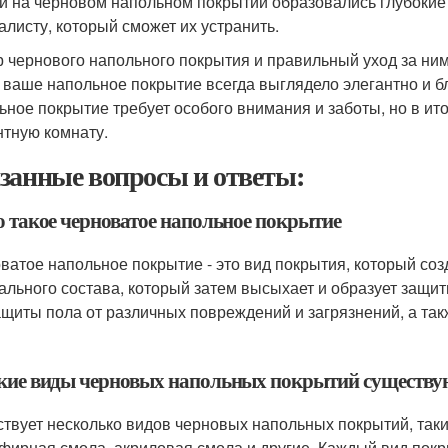
ли на черновом напольном покрытии образовались глубокие
алисту, который сможет их устранить.
 чернового напольного покрытия и правильный уход за ни
 ваше напольное покрытие всегда выглядело элегантно и бл
ьное покрытие требует особого внимания и заботы, но в итог
нтную комнату.
занные вопросы и ответы:
то такое черноватое напольное покрытие
ватое напольное покрытие - это вид покрытия, который соз
ального состава, который затем высыхает и образует защит
ащиты пола от различных повреждений и загрязнений, а та
акие виды черновых напольных покрытий существу
твует несколько видов черновых напольных покрытий, таки
фирная смола, акриловая смола и другие. Каждый вид покр