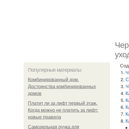
Чер
ухо
Сод
Популярные материалы
Ч
С
Комбинированный дом.
Ч
Достоинства комбинированных
К
домов
К
Платит ли за лифт первый этаж.
К
Когда можно не платить за лифт:
К
новые правила
К
Самодельная ручка для