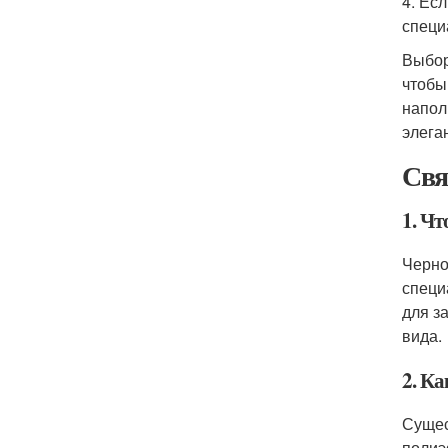
4. Ес
специ
Выбор
чтобы
напол
элега
Свя
1. Ч
Черно
специ
для з
вида.
2. К
Сущес
полиэ