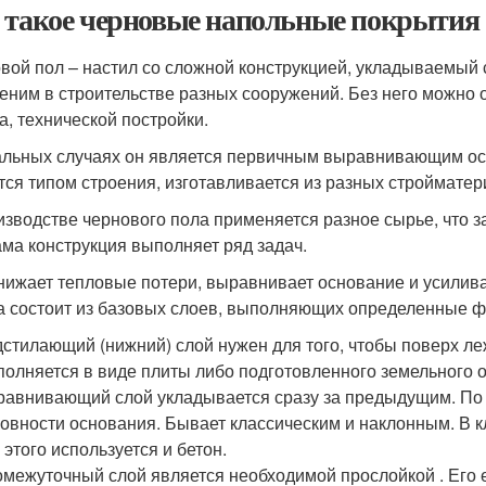
 такое черновые напольные покрытия
вой пол – настил со сложной конструкцией, укладываемый 
еним в строительстве разных сооружений. Без него можно о
а, технической постройки.
альных случаях он является первичным выравнивающим осн
тся типом строения, изготавливается из разных стройматер
изводстве чернового пола применяется разное сырье, что за
ама конструкция выполняет ряд задач.
нижает тепловые потери, выравнивает основание и усилива
а состоит из базовых слоев, выполняющих определенные ф
стилающий (нижний) слой нужен для того, чтобы поверх 
олняется в виде плиты либо подготовленного земельного 
авнивающий слой укладывается сразу за предыдущим. По
овности основания. Бывает классическим и наклонным. В к
 этого используется и бетон.
межуточный слой является необходимой прослойкой . Его 