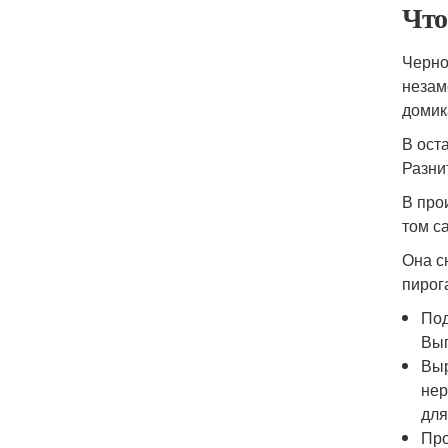
Что
Черно
незам
домик
В ост
Разни
В про
том с
Она с
пирог
Под
Вып
Выр
нер
для
Про