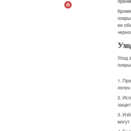
преим
Кроме
покры
ее об
черно
Ухо
Уход 
покры
1. Пр
пятен
2. Ис
защит
3. Из
могут