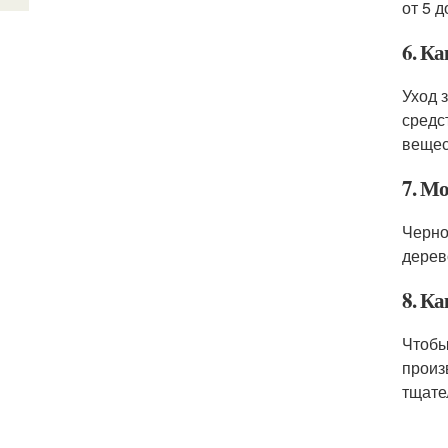
от 5 д
6. К
Уход 
средс
вещес
7. М
Черно
дерев
8. К
Чтобы
произ
тщате