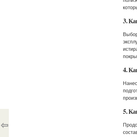
котор
3. К
Выбор
экспл
истир
покры
4. К
Нанес
подго
произ
5. К
⇦
Продо
соста