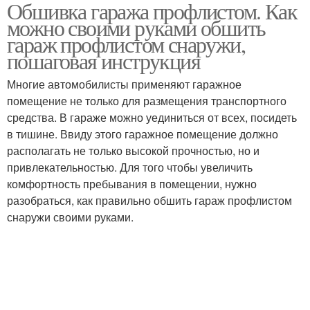
Обшивка гаража профлистом. Как
Покрытие из
Напольное покрытие
можно своими руками обшить
керамоплитки
гараж профлистом снаружи,
пошаговая инструкция
Ударопрочное
Многие автомобилисты применяют гаражное
Удачные покрытия
покрытие
помещение не только для размещения транспортного
средства. В гараже можно уединиться от всех, посидеть
в тишине. Ввиду этого гаражное помещение должно
располагать не только высокой прочностью, но и
Покрытия из половой
привлекательностью. Для того чтобы увеличить
доски
комфортность пребывания в помещении, нужно
разобраться, как правильно обшить гараж профлистом
снаружи своими руками.