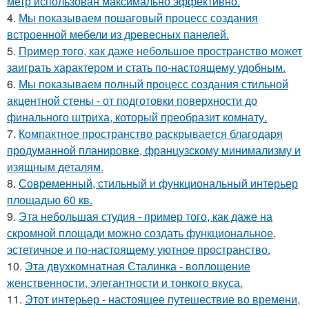
метр использован максимально эффективно.
4.
Мы показываем пошаговый процесс создания
встроенной мебели из древесных панелей.
5.
Пример того, как даже небольшое пространство может
заиграть характером и стать по-настоящему удобным.
6.
Мы показываем полный процесс создания стильной
акцентной стены - от подготовки поверхности до
финального штриха, который преобразит комнату.
7.
Компактное пространство раскрывается благодаря
продуманной планировке, французскому минимализму и
изящным деталям.
8.
Современный, стильный и функциональный интерьер
площадью 60 кв.
9.
Эта небольшая студия - пример того, как даже на
скромной площади можно создать функциональное,
эстетичное и по-настоящему уютное пространство.
10.
Эта двухкомнатная Сталинка - воплощение
женственности, элегантности и тонкого вкуса.
11.
Этот интерьер - настоящее путешествие во времени,