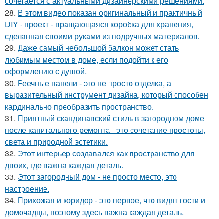
сочетается с актуальными дизайнерскими решениями.
28.
В этом видео показан оригинальный и практичный
DIY - проект - вращающаяся коробка для хранения,
сделанная своими руками из подручных материалов.
29.
Даже самый небольшой балкон может стать
любимым местом в доме, если подойти к его
оформлению с душой.
30.
Реечные панели - это не просто отделка, а
выразительный инструмент дизайна, который способен
кардинально преобразить пространство.
31.
Приятный скандинавский стиль в загородном доме
после капитального ремонта - это сочетание простоты,
света и природной эстетики.
32.
Этот интерьер создавался как пространство для
двоих, где важна каждая деталь.
33.
Этот загородный дом - не просто место, это
настроение.
34.
Прихожая и коридор - это первое, что видят гости и
домочадцы, поэтому здесь важна каждая деталь.