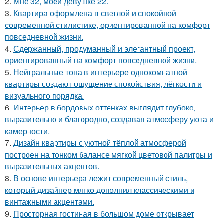
2.
Мне 32, моей девушке 22.
3.
Квартира оформлена в светлой и спокойной
современной стилистике, ориентированной на комфорт
повседневной жизни.
4.
Сдержанный, продуманный и элегантный проект,
ориентированный на комфорт повседневной жизни.
5.
Нейтральные тона в интерьере однокомнатной
квартиры создают ощущение спокойствия, лёгкости и
визуального порядка.
6.
Интерьер в бордовых оттенках выглядит глубоко,
выразительно и благородно, создавая атмосферу уюта и
камерности.
7.
Дизайн квартиры с уютной тёплой атмосферой
построен на тонком балансе мягкой цветовой палитры и
выразительных акцентов.
8.
В основе интерьера лежит современный стиль,
который дизайнер мягко дополнил классическими и
винтажными акцентами.
9.
Просторная гостиная в большом доме открывает