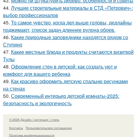
43.
Можно ли штукатурить дерево: особенности и советы
44.
Лучшие строительные материалы в СТД «Петрович»:
выбор профессионалов
45.
То самое чувство, когда дел выше головы, дедлайны
поджимают, список задач длиннее рулона обоев.
46.
Какие природные заповедники находятся рядом со
Ступино
47.
Какие местные блюда и продукты считаются визиткой
Тулы
48.
Оформление стен в детской: как создать уют и
комфорт для вашего ребенка
49.
Как красиво оформить детскую спальню рисунками
на стенах
50.
Современный интерьер детской комнаты-2025:
безопасность и экологичность
© 2026 Дизайн / интерьер / стиль
Контакты
Пользовательское соглашение
Политика конфидециальности