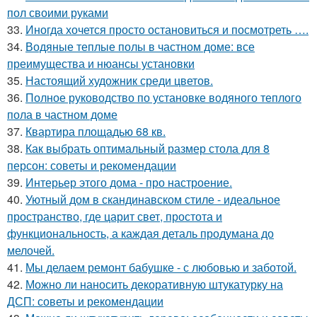
пол своими руками
33.
Иногда хочется просто остановиться и посмотреть ….
34.
Водяные теплые полы в частном доме: все
преимущества и нюансы установки
35.
Настоящий художник среди цветов.
36.
Полное руководство по установке водяного теплого
пола в частном доме
37.
Квартира площадью 68 кв.
38.
Как выбрать оптимальный размер стола для 8
персон: советы и рекомендации
39.
Интерьер этого дома - про настроение.
40.
Уютный дом в скандинавском стиле - идеальное
пространство, где царит свет, простота и
функциональность, а каждая деталь продумана до
мелочей.
41.
Мы делаем ремонт бабушке - с любовью и заботой.
42.
Можно ли наносить декоративную штукатурку на
ДСП: советы и рекомендации