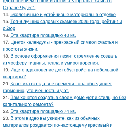
вдохновением от книги Льюиса Кэрролла "Алиса в
Стране Чудес".
14.
Экологичные и устойчивые материалы в отделке
15.
Топ-9 лучших садовых скамеек 2025 года: рейтинг и
обзор
16.
Эта квартира площадью 40 кв.
17.
Цветок календулы - прекрасный символ счастья и
простоты жизни.
18.
В основе оформления лежит стремление создать
атмосферу тишины, тепла и умиротворения.
19.
Ищете вдохновение для обустройства небольшой
квартиры?
20.
Классика всегда вне времени - она объединяет
гармонию, утончённость и уют.
21.
Вам хочется создать в своем доме уют и стиль, но без
капитального ремонта?
22.
Эта квартира площадью 74 кв.
23.
В этом видео вы увидите, как из обычных
материалов рождается по-настоящему красивый и