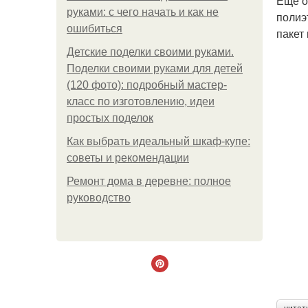
Ещё о
руками: с чего начать и как не
полиэ
ошибиться
пакет 
Детские поделки своими руками.
Поделки своими руками для детей
(120 фото): подробный мастер-
класс по изготовлению, идеи
простых поделок
Как выбрать идеальный шкаф-купе:
советы и рекомендации
Ремонт дома в деревне: полное
руководство