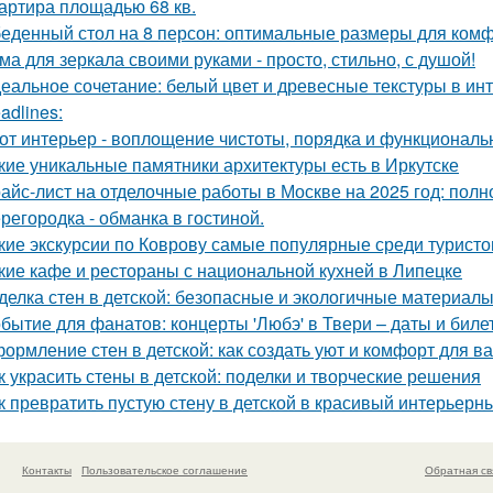
артира площадью 68 кв.
еденный стол на 8 персон: оптимальные размеры для ком
ма для зеркала своими руками - просто, стильно, с душой!
еальное сочетание: белый цвет и древесные текстуры в инт
adlines:
от интерьер - воплощение чистоты, порядка и функциональн
кие уникальные памятники архитектуры есть в Иркутске
айс-лист на отделочные работы в Москве на 2025 год: полн
регородка - обманка в гостиной.
кие экскурсии по Коврову самые популярные среди туристо
кие кафе и рестораны с национальной кухней в Липецке
делка стен в детской: безопасные и экологичные материал
бытие для фанатов: концерты 'Любэ' в Твери – даты и биле
ормление стен в детской: как создать уют и комфорт для в
к украсить стены в детской: поделки и творческие решения
к превратить пустую стену в детской в красивый интерьерн
Контакты
Пользовательское соглашение
Обратная св