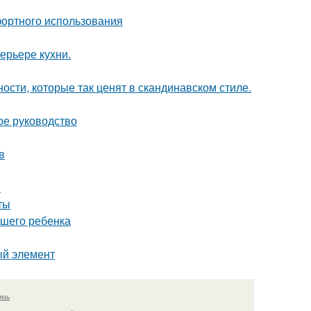
фортного использования
ерьере кухни.
ости, которые так ценят в скандинавском стиле.
ое руководство
в
ы
ты
ашего ребенка
ый элемент
язь