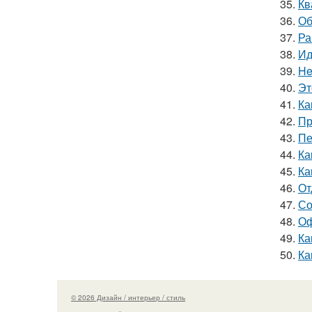
35.
Кв
36.
Об
37.
Ра
38.
Ид
39.
He
40.
Эт
41.
Ка
42.
Пр
43.
Пе
44.
Ка
45.
Ка
46.
От
47.
Со
48.
Оф
49.
Ка
50.
Ка
© 2026 Дизайн / интерьер / стиль