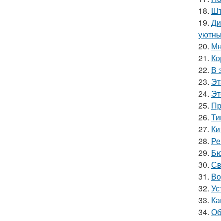
18.
Шт
19.
Ди
уютны
20.
Мн
21.
Ко
22.
В 
23.
Эт
24.
Эт
25.
Пр
26.
Ти
27.
Ки
28.
Ре
29.
Бю
30.
Св
31.
Во
32.
Ус
33.
Ка
34.
Об