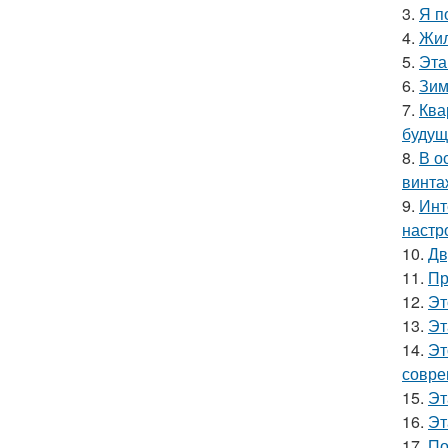
3.
Я п
4.
Жил
5.
Эта
6.
Зим
7.
Ква
будущ
8.
В о
винта
9.
Инт
настр
10.
Дв
11.
Пр
12.
Эт
13.
Эт
14.
Эт
совре
15.
Эт
16.
Эт
17.
По