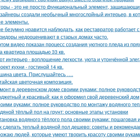
оры - это не просто функциональный элемент, защищающий
зайнеры создали необычный многослойный интерьер, в кот
е элементы.
е безумно нравится наблюдать, как реставратор работает с
ридоры недооценивают в старых домах часто.
этом видео показан процесс создания уютного пледа из пря
а квартира площадью 33 кв.
от интерьер - воплощение легкости, уюта и утончённой элег
оект кухни - гостиной 14 кв.
шина цвета. Прислушайтесь ….
тайская цветочная композиция.
монт в деревенском доме своими руками: полное руководс
джетный и красивый: как я оформил свой деревенский дом
оими руками: полное руководство по монтажу водяного теп
дяной тёплый пол на грунт: основные этапы установки
тановка водяного тёплого пола своими руками: пошаговая 
к сделать теплый водяной пол дешево: советы и рекоменда
ожаю людей, которые умеют творить красоту своими рукам