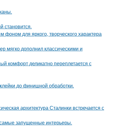
каны.
й становится.
ым фоном для яркого, творческого характера
ер мягко дополнил классическими и
ный комфорт деликатно переплетается с
склейки до финишной обработки.
сическая архитектура Сталинки встречается с
в самые запущенные интерьеры.