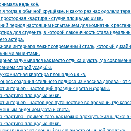
онимала ведь всё.
 я тогда в обычной хрущёвке, и как-то раз нас одолели тара
 просторная квартира - студия площадью 63 кв.
ний период настоящим испытанием для комнатных растени
ртира для студента, в которой лаконичность стала идеальн
его актёра.
снове интерьера лежит современный стиль, который дизайн
жными акцентами.
ерьер задумывался как место отдыха и уюта, где современ
оением старой усадьбы.
ухкомнатная квартира площадью 58 кв.
оцесс создания стильного подноса из массива дерева - от 
от интерьер - настоящий праздник цвета и формы.
а квартира площадью 50 кв.
от интерьер - настоящее путешествие во времени, где клас
менным видением уюта и света.
а квартира - пример того, как можно вдохнуть жизнь даже 
а квартира площадью 49 кв.
чему выбирают срочный выкуп вместо обычной продажи