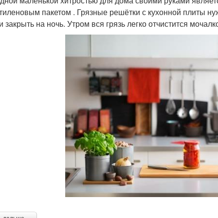
дной маленькой хитростью для дома своими руками являет
тиленовым пакетом . Грязные решётки с кухонной плиты ну
и закрыть на ночь. Утром вся грязь легко отчистится мочалк