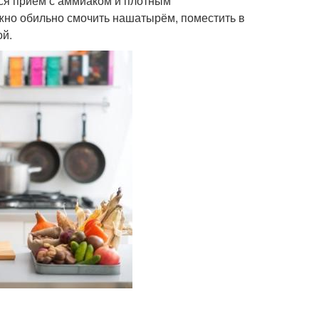
ся приём с аммиаком и плотным
жно обильно смочить нашатырём, поместить в
ой.