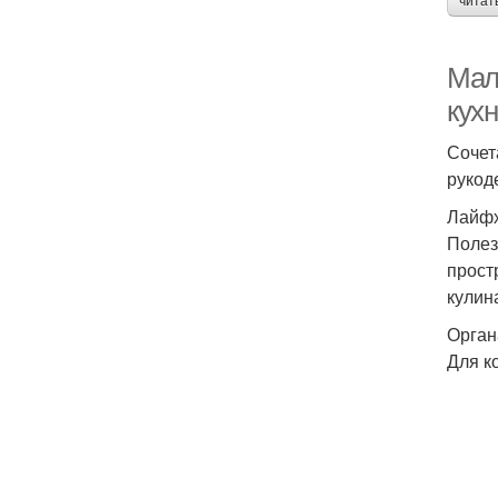
читат
Мал
кух
Сочет
рукод
Лайфх
Полез
прост
кулин
Орган
Для к