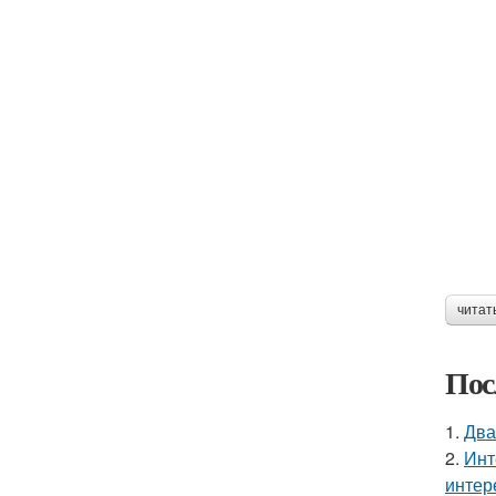
читат
Пос
1.
Два
2.
Инт
интер