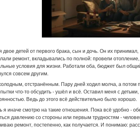
я двое детей от первого брака, сын и дочь. Он их принимал, 
лали ремонт, вкладывались по полной: провели отопление,
льные условия для жизни. Работали оба, бюджет был общий,
нулся совсем другим.
холодным, отстранённым. Пару дней ходил молча, а потом п
опытки что-то обсудить - ушёл и всё. Оставил меня с детьм
рянностью. Ведь до этого всё действительно было хорошо.
ь я иначе смотрю на такие отношения. Пока всё удобно - о
ться давлению со стороны или первым трудностям - человек
чиваю ремонт, постепенно, как получается. И понимаю: расс