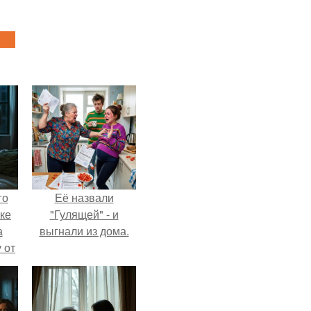
го
Её назвали
ке
"Гулящей" - и
а
выгнали из дома.
 от
ок.