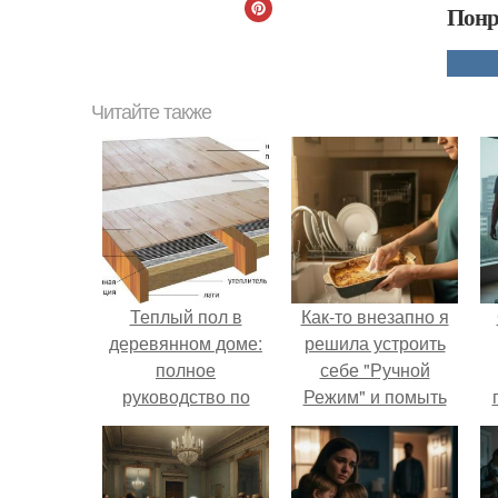
Понр
Читайте также
Теплый пол в
Как-то внезапно я
деревянном доме:
решила устроить
полное
себе "Ручной
руководство по
Режим" и помыть
установке своими
посуду без помощи
руками
техники.