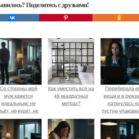
авилось? Поделитесь с друзьями!
Со стороны мой
Как уместить всё на
Перебирала е
муж кажется
49 квадратных
вещи и в рюкза
идеальным: не
метрах?
наткнулась н
пьёт, не курит, не
пустую упаковку
даёт поводов для
каких-то таблет
ревности, с
ребёнком