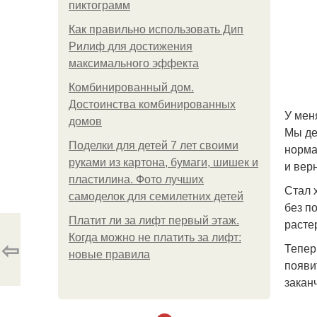
пиктограмм
Как правильно использовать Дип
Рилиф для достижения
максимального эффекта
Комбинированный дом.
Достоинства комбинированных
У мен
домов
Мы де
Поделки для детей 7 лет своими
норма
руками из картона, бумаги, шишек и
и вер
пластилина. Фото лучших
Стал 
самоделок для семилетних детей
без п
Платит ли за лифт первый этаж.
расте
Когда можно не платить за лифт:
⇦
Тепер
новые правила
появи
закан