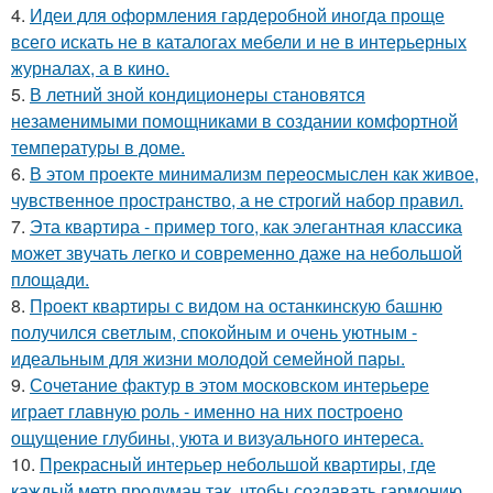
4.
Идеи для оформления гардеробной иногда проще
всего искать не в каталогах мебели и не в интерьерных
журналах, а в кино.
5.
В летний зной кондиционеры становятся
незаменимыми помощниками в создании комфортной
температуры в доме.
6.
В этом проекте минимализм переосмыслен как живое,
чувственное пространство, а не строгий набор правил.
7.
Эта квартира - пример того, как элегантная классика
может звучать легко и современно даже на небольшой
площади.
8.
Проект квартиры с видом на останкинскую башню
получился светлым, спокойным и очень уютным -
идеальным для жизни молодой семейной пары.
9.
Сочетание фактур в этом московском интерьере
играет главную роль - именно на них построено
ощущение глубины, уюта и визуального интереса.
10.
Прекрасный интерьер небольшой квартиры, где
каждый метр продуман так, чтобы создавать гармонию,