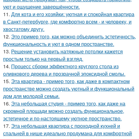
уют и ощущение завершённости.
11.
Для кота и его хозяйки: уютная и спокойная квартира
в Санкт-петербурге, где комфортно всем - и человеку, и
хвостатому другу.
12.
Это пример того, как можно объединить эстетичность,
функциональность и уют в одном пространстве.
13.
Решение установить натяжные потолки кажется
простым только на первый взгляд.
14.
Процесс сборки эффектного круглого стола из
оливкового дерева и прозрачной эпоксидной смолы.
15.
Эта квартира - пример того, как даже в компактном
пространстве можно создать уютный и функциональный
дом для молодой семьи.
16.
Эта небольшая студия - пример того, как даже на
скромной площади можно создать функциональное,
эстетичное и по-настоящему уютное пространство.
17.
Эта небольшая квартира с проходной кухней и
спальней в нише идеально продумана для комфортной