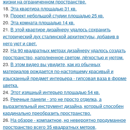
жизни на ограниченном пространстве.
18.
Эта квартира площадью 31 кв.
19.
Проект небольшой студии площадью 25 кв.
20.
Эта комната площадью 14 кв.
21.
В этой квартире дизайнеру удалось сохранить
исторический дух сталинской архитектуры, добавив в
него уют и свет.
22.
На 90 квадратных метрах дизайнеру удалось создать
пространство, наполненное светом, лёгкостью и уютом.
23.
В этом видео вы увидите, как из обычных
материалов рождается по-настоящему красивый и
изысканный предмет интерьера - гипсовая ваза в форме
цветка.
24.
Этот изящный интерьер площадью 54 кв.
25.
Реечные панели - это не просто отделка, а
выразительный инструмент дизайна, который способен
кардинально преобразить пространство.
26.
На обзоре - компактное, но невероятно продуманное
пространство всего 35 квадратных метров,