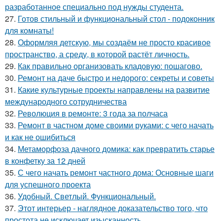
разработанное специально под нужды студента.
27.
Готов стильный и функциональный стол - подоконник
для комнаты!
28.
Оформляя детскую, мы создаём не просто красивое
пространство, а среду, в которой растёт личность.
29.
Как правильно организовать кладовую: пошагово.
30.
Ремонт на даче быстро и недорого: секреты и советы
31.
Какие культурные проекты направлены на развитие
международного сотрудничества
32.
Революция в ремонте: 3 года за полчаса
33.
Ремонт в частном доме своими руками: с чего начать
и как не ошибиться
34.
Метаморфоза дачного домика: как превратить старье
в конфетку за 12 дней
35.
С чего начать ремонт частного дома: Основные шаги
для успешного проекта
36.
Удобный. Светлый. Функциональный.
37.
Этот интерьер - наглядное доказательство того, что
простота не исключает изысканность.