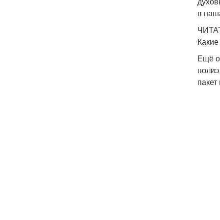
духов
в наш
ЧИТА
Какие
Ещё о
полиэ
пакет 