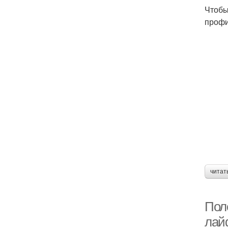
Чтобы
профи
читат
Пол
лай