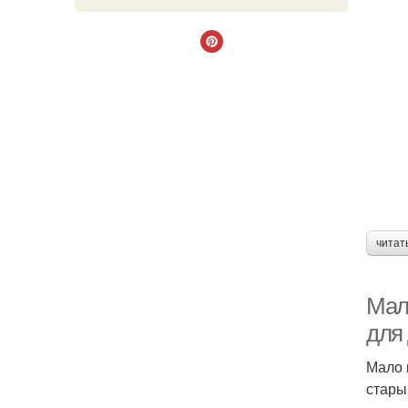
читат
Мал
для
Мало 
стары