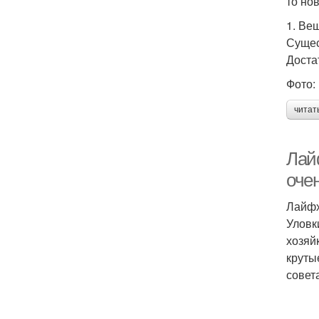
то но
1. Ве
Сущес
Доста
Фото: 
читат
Лай
оче
Лайфх
Уловк
хозяй
круты
совет