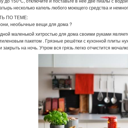
ку до 150°С, отключите и поставьте в неё две пиалы с водой
атырь несколько капель любого моющего средства и немног
ТЬ ПО ТЕМЕ:
 они, необычные вещи для дома ?
дной маленькой хитростью для дома своими руками являет
тиленовым пакетом . Грязные решётки с кухонной плиты ну
и закрыть на ночь. Утром вся грязь легко отчистится мочалк