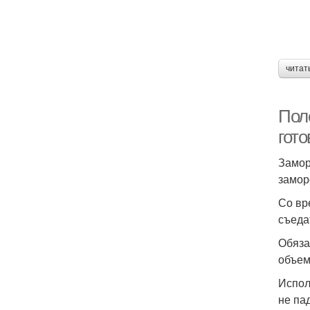
читат
Пол
гото
Замор
замор
Со вр
съеда
Обяза
объем
Испол
не па