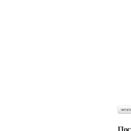
читат
Пос