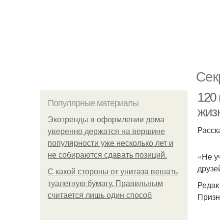
Сек
120 
Популярные материалы
жиз
Экотренды в оформлении дома
Расск
уверенно держатся на вершине
популярности уже несколько лет и
не собираются сдавать позиций.
«Не у
друзе
С какой стороны от унитаза вешать
туалетную бумагу. Правильным
Редак
считается лишь один способ
Призн