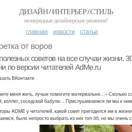
ДИЗАЙН / ИНТЕРЬЕР / СТИЛЬ
незаурядные дизайнерские решения!
главная
новости
статьи
ретка от воров
полезных советов на все случаи жизни. 3
ни по версии читателей AdMe.ru
азать ВКонтакте
чите меня жить, лучше помогите материально…» Сколько с
й, коллег, соседской бабули… Прислушиваемся ли мы к ним
торы ADME у читателей, какой совет пригодился им в жизни
аемся, было непросто выбрать из них топ-30, но мы очень с