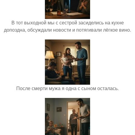
В тот выходной мы с сестрой засиделись на кухне
допоздна, обсуждали новости и потягивали лёгкое вино.
После смерти мужа я одна с сыном осталась.