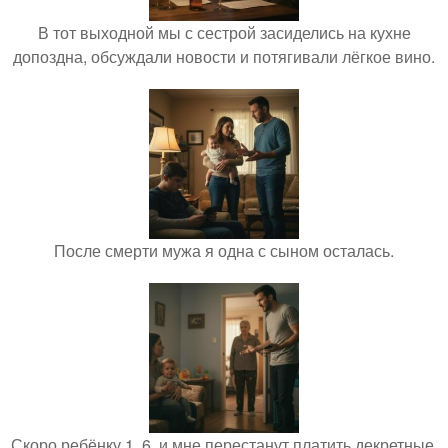
В тот выходной мы с сестрой засиделись на кухне
допоздна, обсуждали новости и потягивали лёгкое вино.
После смерти мужа я одна с сыном осталась.
Скоро ребёнку 1, 6, и мне перестанут платить декретные.