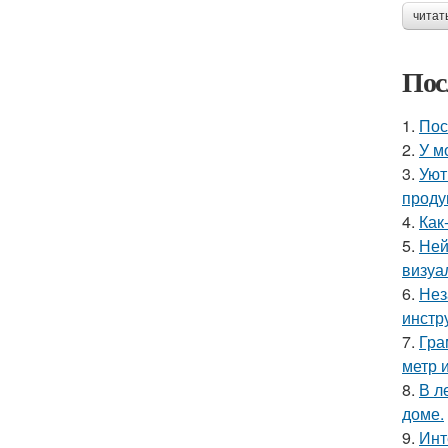
читат
Пос
1.
Пос
2.
У м
3.
Уют
проду
4.
Как
5.
Ней
визуа
6.
Нез
инстр
7.
Гра
метр 
8.
В л
доме.
9.
Инт