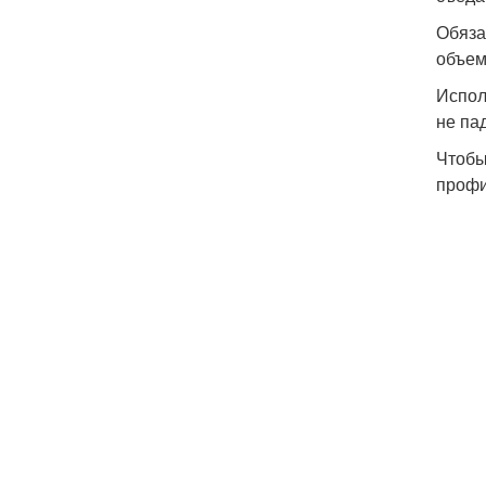
Обяза
объем
Испол
не па
Чтобы
профи