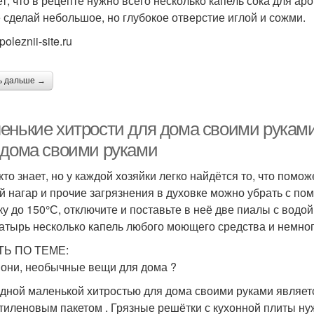
т, что в рецепте нужно всего несколько капель сока для аро
 сделай небольшое, но глубокое отверстие иглой и сожми.
poleznii-site.ru
ь дальше →
енькие хитрости для дома своими рукам
 дома своими руками
кто знает, но у каждой хозяйки легко найдётся то, что помо
й нагар и прочие загрязнения в духовке можно убрать с по
ку до 150°С, отключите и поставьте в неё две пиалы с водой
атырь несколько капель любого моющего средства и немног
ТЬ ПО ТЕМЕ:
 они, необычные вещи для дома ?
дной маленькой хитростью для дома своими руками являет
тиленовым пакетом . Грязные решётки с кухонной плиты ну