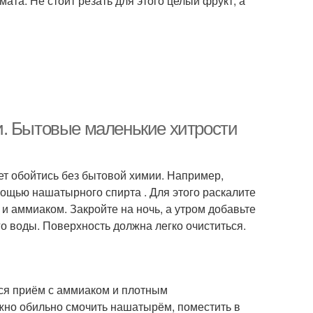
мата. Не стоит резать для этого целый фрукт, а
и. Бытовые маленькие хитрости
жет обойтись без бытовой химии. Например,
мощью нашатырного спирта . Для этого раскалите
 и аммиаком. Закройте на ночь, а утром добавьте
о воды. Поверхность должна легко очиститься.
ся приём с аммиаком и плотным
жно обильно смочить нашатырём, поместить в