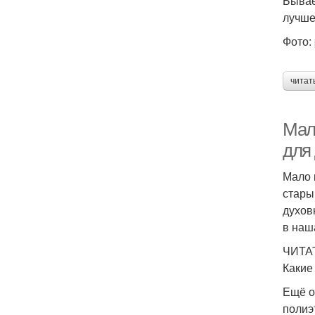
Бывае
лучше
Фото: 
читат
Мал
для
Мало 
стары
духов
в наш
ЧИТА
Какие
Ещё о
полиэ