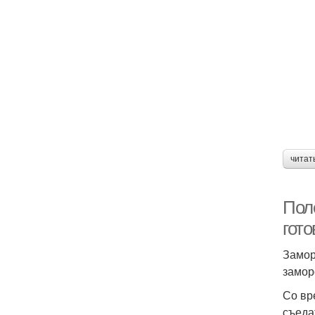
читат
Пол
гото
Замор
замор
Со вр
съеда