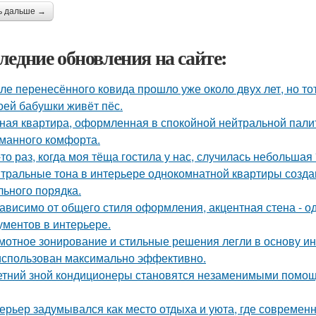
ь дальше →
ледние обновления на сайте:
ле перенесённого ковида прошло уже около двух лет, но тот
оей бабушки живёт пёс.
ная квартира, оформленная в спокойной нейтральной пали
манного комфорта.
-то раз, когда моя тёща гостила у нас, случилась небольшая
тральные тона в интерьере однокомнатной квартиры созда
льного порядка.
ависимо от общего стиля оформления, акцентная стена - о
ументов в интерьере.
мотное зонирование и стильные решения легли в основу ин
использован максимально эффективно.
етний зной кондиционеры становятся незаменимыми помощ
ерьер задумывался как место отдыха и уюта, где современ