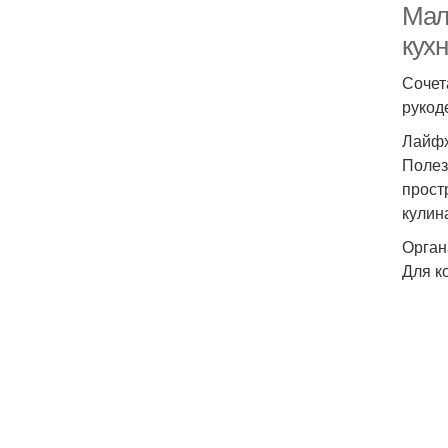
Мал
кух
Сочет
рукод
Лайфх
Полез
прост
кулин
Орган
Для к