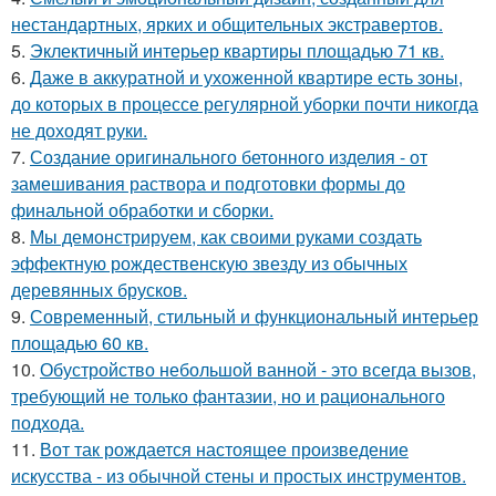
нестандартных, ярких и общительных экстравертов.
5.
Эклектичный интерьер квартиры площадью 71 кв.
6.
Даже в аккуратной и ухоженной квартире есть зоны,
до которых в процессе регулярной уборки почти никогда
не доходят руки.
7.
Создание оригинального бетонного изделия - от
замешивания раствора и подготовки формы до
финальной обработки и сборки.
8.
Мы демонстрируем, как своими руками создать
эффектную рождественскую звезду из обычных
деревянных брусков.
9.
Современный, стильный и функциональный интерьер
площадью 60 кв.
10.
Обустройство небольшой ванной - это всегда вызов,
требующий не только фантазии, но и рационального
подхода.
11.
Вот так рождается настоящее произведение
искусства - из обычной стены и простых инструментов.