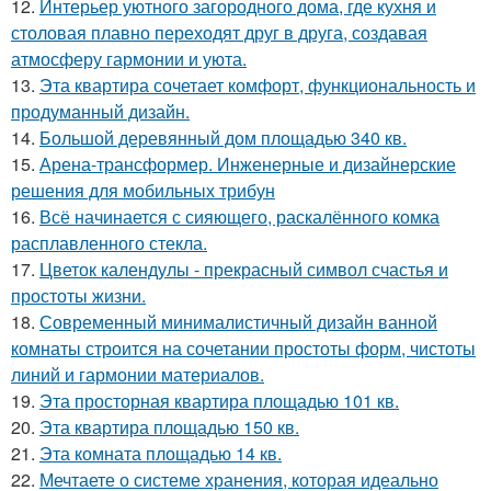
12.
Интерьер уютного загородного дома, где кухня и
столовая плавно переходят друг в друга, создавая
атмосферу гармонии и уюта.
13.
Эта квартира сочетает комфорт, функциональность и
продуманный дизайн.
14.
Большой деревянный дом площадью 340 кв.
15.
Арена-трансформер. Инженерные и дизайнерские
решения для мобильных трибун
16.
Всё начинается с сияющего, раскалённого комка
расплавленного стекла.
17.
Цветок календулы - прекрасный символ счастья и
простоты жизни.
18.
Современный минималистичный дизайн ванной
комнаты строится на сочетании простоты форм, чистоты
линий и гармонии материалов.
19.
Эта просторная квартира площадью 101 кв.
20.
Эта квартира площадью 150 кв.
21.
Эта комната площадью 14 кв.
22.
Мечтаете о системе хранения, которая идеально