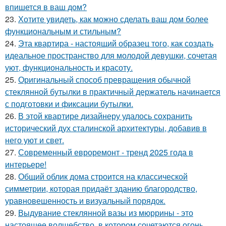
впишется в ваш дом?
23.
Хотите увидеть, как можно сделать ваш дом более
функциональным и стильным?
24.
Эта квартира - настоящий образец того, как создать
идеальное пространство для молодой девушки, сочетая
уют, функциональность и красоту.
25.
Оригинальный способ превращения обычной
стеклянной бутылки в практичный держатель начинается
с подготовки и фиксации бутылки.
26.
В этой квартире дизайнеру удалось сохранить
исторический дух сталинской архитектуры, добавив в
него уют и свет.
27.
Современный евроремонт - тренд 2025 года в
интерьере!
28.
Общий облик дома строится на классической
симметрии, которая придаёт зданию благородство,
уравновешенность и визуальный порядок.
29.
Выдувание стеклянной вазы из мюррины - это
настоящее волшебство, в котором сочетаются огонь,