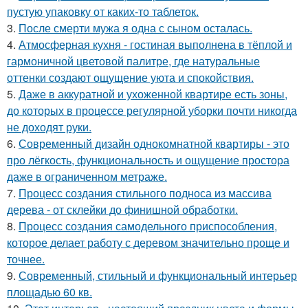
пустую упаковку от каких-то таблеток.
3.
После смерти мужа я одна с сыном осталась.
4.
Атмосферная кухня - гостиная выполнена в тёплой и
гармоничной цветовой палитре, где натуральные
оттенки создают ощущение уюта и спокойствия.
5.
Даже в аккуратной и ухоженной квартире есть зоны,
до которых в процессе регулярной уборки почти никогда
не доходят руки.
6.
Современный дизайн однокомнатной квартиры - это
про лёгкость, функциональность и ощущение простора
даже в ограниченном метраже.
7.
Процесс создания стильного подноса из массива
дерева - от склейки до финишной обработки.
8.
Процесс создания самодельного приспособления,
которое делает работу с деревом значительно проще и
точнее.
9.
Современный, стильный и функциональный интерьер
площадью 60 кв.