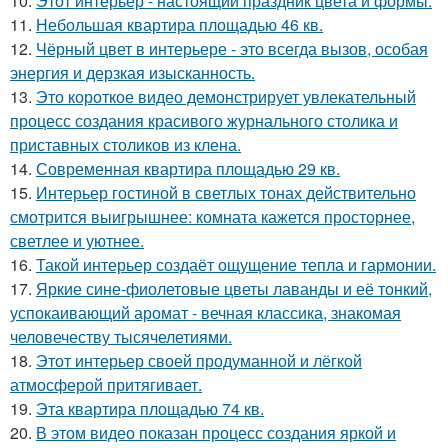
10.
Этот интерьер - настоящий праздник цвета и формы.
11.
Небольшая квартира площадью 46 кв.
12.
Чёрный цвет в интерьере - это всегда вызов, особая
энергия и дерзкая изысканность.
13.
Это короткое видео демонстрирует увлекательный
процесс создания красивого журнального столика и
приставных столиков из клена.
14.
Современная квартира площадью 29 кв.
15.
Интерьер гостиной в светлых тонах действительно
смотрится выигрышнее: комната кажется просторнее,
светлее и уютнее.
16.
Такой интерьер создаёт ощущение тепла и гармонии.
17.
Яркие сине-фиолетовые цветы лаванды и её тонкий,
успокаивающий аромат - вечная классика, знакомая
человечеству тысячелетиями.
18.
Этот интерьер своей продуманной и лёгкой
атмосферой притягивает.
19.
Эта квартира площадью 74 кв.
20.
В этом видео показан процесс создания яркой и