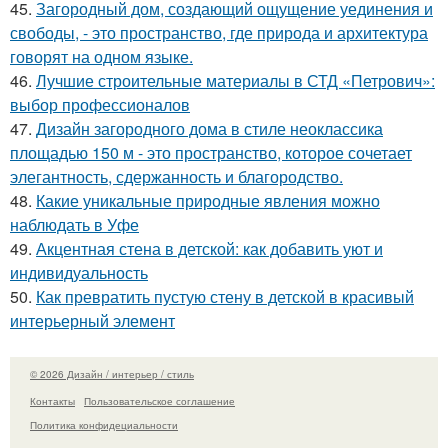
45.
Загородный дом, создающий ощущение уединения и
свободы, - это пространство, где природа и архитектура
говорят на одном языке.
46.
Лучшие строительные материалы в СТД «Петрович»:
выбор профессионалов
47.
Дизайн загородного дома в стиле неоклассика
площадью 150 м - это пространство, которое сочетает
элегантность, сдержанность и благородство.
48.
Какие уникальные природные явления можно
наблюдать в Уфе
49.
Акцентная стена в детской: как добавить уют и
индивидуальность
50.
Как превратить пустую стену в детской в красивый
интерьерный элемент
© 2026 Дизайн / интерьер / стиль
Контакты
Пользовательское соглашение
Политика конфидециальности