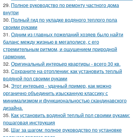
29.
Полное руководство по ремонту частного дома
внутри
30.
Полный гид по укладке водяного теплого пола
своими руками
31.
Одним из главных пожеланий хозяев было найти
баланс между жизнью в мегаполисе, с его
стремительным ритмом, и ощущением природной
гармонии.
32.
Оригинальный интерьер квартиры - всего 30 кв.
33.
Сохраните на отоплении: как установить теплый
водяной пол своими руками
34.
Этот интерьер - удачный пример, как можно
органично объединить изысканную классику с
минимализмом и функциональностью скандинавского
дизайна.
35.
Как установить водяной теплый пол своими руками:
пошаговая инструкция
36.
Шаг за шагом: полное руководство по установке