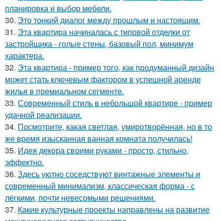
планировка и выбор мебели.
30.
Это тонкий диалог между прошлым и настоящим.
31.
Эта квартира начиналась с типовой отделки от
застройщика - голые стены, базовый пол, минимум
характера.
32.
Эта квартира - пример того, как продуманный дизайн
может стать ключевым фактором в успешной аренде
жилья в премиальном сегменте.
33.
Современный стиль в небольшой квартире - пример
удачной реализации.
34.
Посмотрите, какая светлая, умиротворённая, но в то
же время изысканная ванная комната получилась!
35.
Идея декора своими руками - просто, стильно,
эффектно.
36.
Здесь уютно соседствуют винтажные элементы и
современный минимализм, классическая форма - с
лёгкими, почти невесомыми решениями.
37.
Какие культурные проекты направлены на развитие