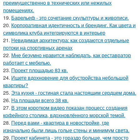
преимущественно в технических или нежилых
помещениях.
19.
Барельеф - это сочетание скульптуры и живописи.
20.
Корпоративная идентичность и брендинг. Как цвета и
символика клуба интегрируются в интерьер
21.
Невидимая архитектура: как создаются отдельные
потоки на спортивных аренах
22.
Мне безумно нравится наблюдать, как реставратор
работает с мебелью.
23.
Проект площадью 83 кв.
24.
Ищете вдохновение для обустройства небольшой
квартиры?
25.
Эта кухня - гостиная стала настоящим сердцем дома.
26.
На площади всего 38 кв.
27.
В этом коротком видео показан процесс создания
кофейного столика, вдохновлённого морской темой.
28.
Перед вами - квартира в новостройке, где
изначально были лишь голые стены и минимум света.
29.
Проект кабинета - это гораздо больше, чем просто