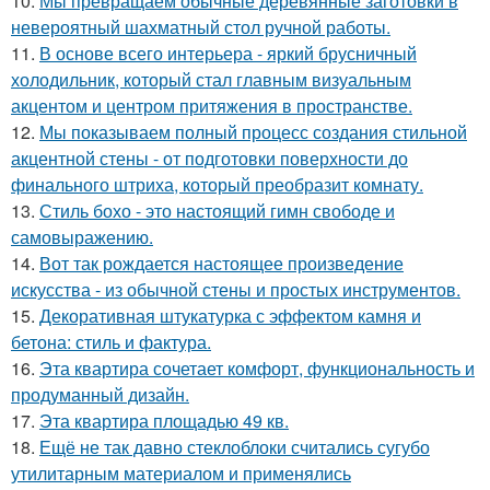
10.
Мы превращаем обычные деревянные заготовки в
невероятный шахматный стол ручной работы.
11.
В основе всего интерьера - яркий брусничный
холодильник, который стал главным визуальным
акцентом и центром притяжения в пространстве.
12.
Мы показываем полный процесс создания стильной
акцентной стены - от подготовки поверхности до
финального штриха, который преобразит комнату.
13.
Стиль бохо - это настоящий гимн свободе и
самовыражению.
14.
Вот так рождается настоящее произведение
искусства - из обычной стены и простых инструментов.
15.
Декоративная штукатурка с эффектом камня и
бетона: стиль и фактура.
16.
Эта квартира сочетает комфорт, функциональность и
продуманный дизайн.
17.
Эта квартира площадью 49 кв.
18.
Ещё не так давно стеклоблоки считались сугубо
утилитарным материалом и применялись