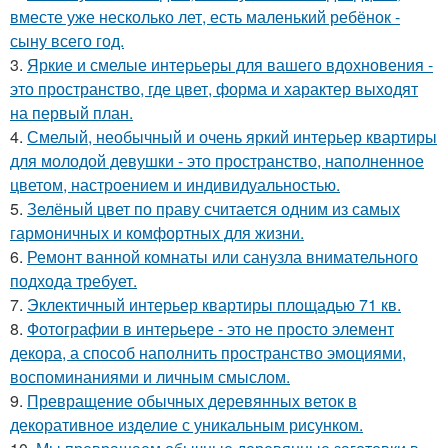
вместе уже несколько лет, есть маленький ребёнок -
сыну всего год.
3.
Яркие и смелые интерьеры для вашего вдохновения -
это пространство, где цвет, форма и характер выходят
на первый план.
4.
Смелый, необычный и очень яркий интерьер квартиры
для молодой девушки - это пространство, наполненное
цветом, настроением и индивидуальностью.
5.
Зелёный цвет по праву считается одним из самых
гармоничных и комфортных для жизни.
6.
Ремонт ванной комнаты или санузла внимательного
подхода требует.
7.
Эклектичный интерьер квартиры площадью 71 кв.
8.
Фотографии в интерьере - это не просто элемент
декора, а способ наполнить пространство эмоциями,
воспоминаниями и личным смыслом.
9.
Превращение обычных деревянных веток в
декоративное изделие с уникальным рисунком.