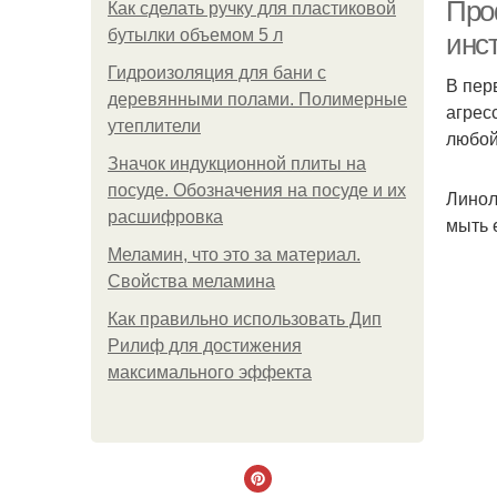
Про
Как сделать ручку для пластиковой
бутылки объемом 5 л
инс
Гидроизоляция для бани с
В пер
С
деревянными полами. Полимерные
агрес
утеплители
любой
Значок индукционной плиты на
посуде. Обозначения на посуде и их
Линол
С
расшифровка
мыть 
Меламин, что это за материал.
Свойства меламина
С
Как правильно использовать Дип
Рилиф для достижения
максимального эффекта
Ре