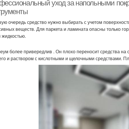
фессиональный уход за напольными покр
трументы
вую очередь средство нужно выбирать с учетом поверхности
редства для кухни
Средство для мытья
Нар
сивных веществ. Для паркета и ламината опасны только гор
 жидкостью.
еум более привередлив . Он плохо переносит средства на 
редства для мытья
Магазинные средства
Мо
его и раствором с кислотными и щелочными средствами. П
редство для блеска
Повседневный уход
Ухо
комендации по уходу