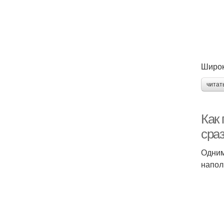
Широк
читат
Как
сраз
Одним
напол