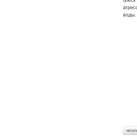
агрес
воды.
читат