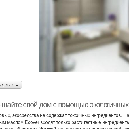
ь дальше →
чшайте свой дом с помощью экологичных 
рвых, экосредства не содержат токсичных ингредиентов. На
ым маслом Ecover входят только растителтные ингредиенты
 и нежный аромат. Жидкий концентрат не наносит ущерб ко