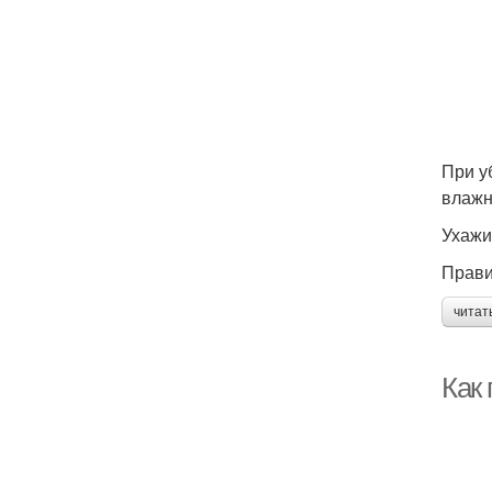
При у
влажн
Ухажи
Прави
читат
Как