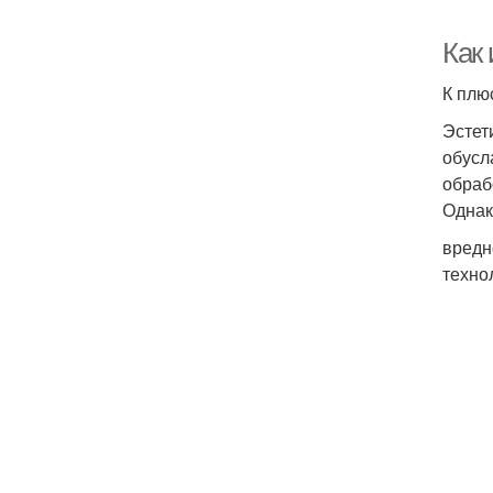
Как
К плю
Эстет
обусл
обраб
Однако
вредн
техно