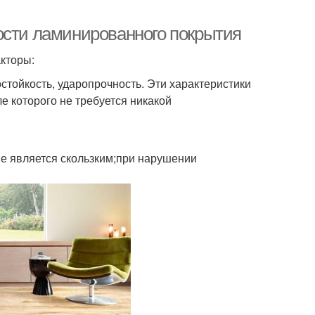
ости ламинированного покрытия
кторы:
остойкость, ударопрочность. Эти характеристики
е которого не требуется никакой
ие является скользким;при нарушении