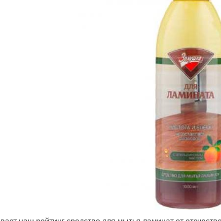
вает наш рейтинг средство для мытья ламинат от отечеств