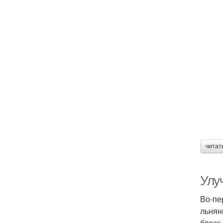
читат
Улу
Во-пе
льнян
блеск