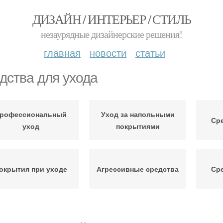
ДИЗАЙН / ИНТЕРЬЕР / СТИЛЬ
незаурядные дизайнерские решения!
главная
новости
статьи
дства для ухода
рофессиональный
Уход за напольными
Сре
уход
покрытиями
окрытия при уходе
Агрессивные средства
Сре
ологичные средства
Продукция по уходу
Про