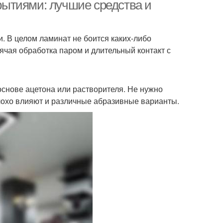
ытиями: лучшие средства и
. В целом ламинат не боится каких-либо
одные средства
Домашние средства
ячая обработка паром и длительный контакт с
основе ацетона или растворителя. Не нужно
ющие средства
Моющий средство
лохо влияют и различные абразивные варианты.
д за ламинатом
Уход за полами