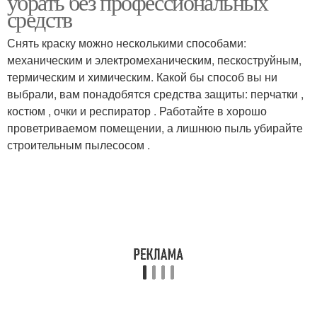
убрать без профессиональных
средств
Снять краску можно несколькими способами:
механическим и электромеханическим, пескоструйным,
Моющие средства
Моющий средство
термическим и химическим. Какой бы способ вы ни
выбрали, вам понадобятся средства защиты: перчатки ,
костюм , очки и респиратор . Работайте в хорошо
проветриваемом помещении, а лишнюю пыль убирайте
Средство для блеска
строительным пылесосом .